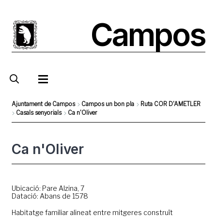
Skip
to
Campos
main
content
Ajuntament de Campos
Campos un bon pla
Ruta COR D'AMETLER
Casals senyorials
Ca n'Oliver
Breadcrumb
Ca n'Oliver
Ubicació: Pare Alzina, 7
Datació: Abans de 1578
Habitatge familiar alineat entre mitgeres construït