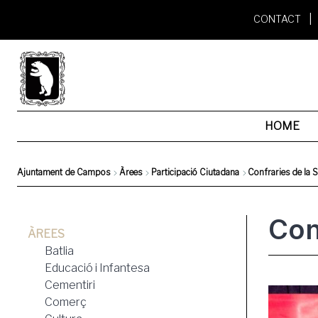
Skip
CONTACT
to
main
content
HOME
Ajuntament de Campos
Àrees
Participació Ciutadana
Confraries de la 
Breadcrumb
Con
ÀREES
Batlia
Educació i Infantesa
Cementiri
Comerç