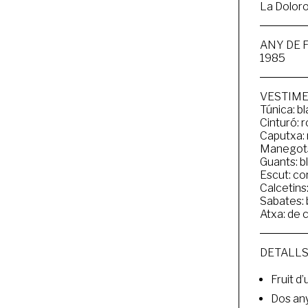
La Dolor
ANY DE 
1985
VESTIM
Túnica: b
Cinturó: 
Caputxa: 
Manegots:
Guants: b
Escut: cor
Calcetins
Sabates:
Atxa: de 
DETALLS
Fruit d
Dos any