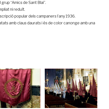
l grup “Amics de Sant Blai”.
liat ni reduït.
cripció popular dels campaners l’any 1936.
atats amb claus daurats i és de color canonge amb una