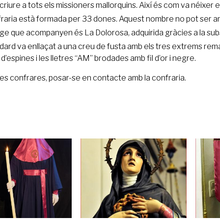
escriure a tots els missioners mallorquins. Així és com va néixer e
raria està formada per 33 dones. Aquest nombre no pot ser amp
ge que acompanyen és La Dolorosa, adquirida gràcies a la subs
dard va enllaçat a una creu de fusta amb els tres extrems rem
d’espines i les lletres “AM” brodades amb fil d’or i negre.
es confrares, posar-se en contacte amb la confraria.