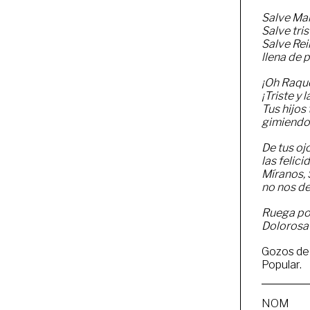
Salve Mar
Salve tri
Salve Re
llena de 
¡Oh Raque
¡Triste y 
Tus hijos 
gimiendo 
De tus oj
las felici
Míranos, 
no nos d
Ruega po
Dolorosa
Gozos de 
Popular.
NOM