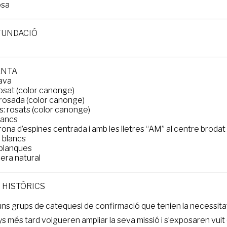
osa
FUNDACIÓ
ENTA
lava
rosat (color canonge)
rosada (color canonge)
 rosats (color canonge)
lancs
ona d’espines centrada i amb les lletres “AM” al centre brodat a
: blancs
 blanques
cera natural
 HISTÒRICS
’uns grups de catequesi de confirmació que tenien la necessitat 
s més tard volgueren ampliar la seva missió i s’exposaren vui