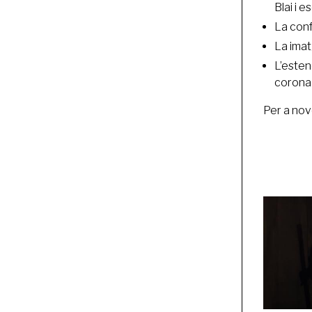
Blai i 
La conf
La imat
L’esten
corona 
Per a nov