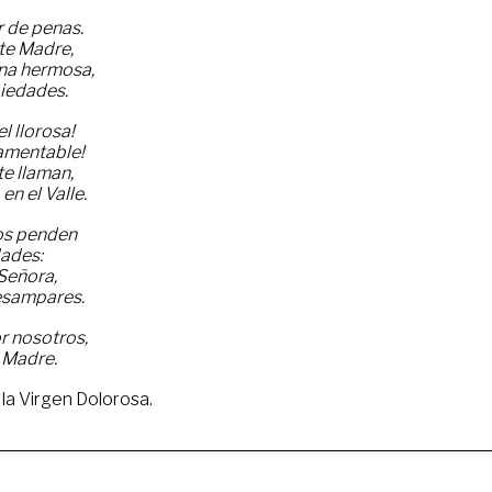
 de penas.
ste Madre,
ina hermosa,
piedades.
l llorosa!
lamentable!
te llaman,
en el Valle.
os penden
dades:
Señora,
esampares.
r nosotros,
 Madre.
la Virgen Dolorosa.