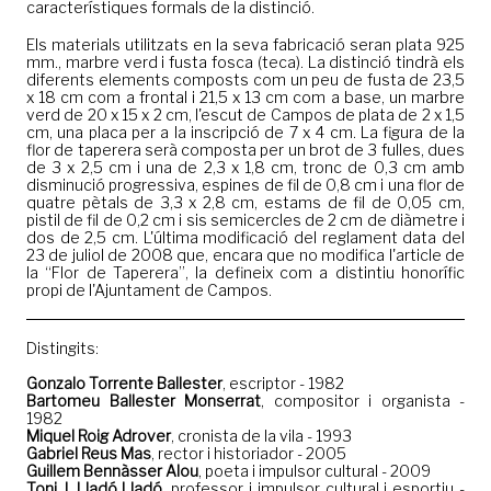
característiques formals de la distinció.
Els materials utilitzats en la seva fabricació seran plata 925
mm., marbre verd i fusta fosca (teca). La distinció tindrà els
diferents elements composts com un peu de fusta de 23,5
x 18 cm com a frontal i 21,5 x 13 cm com a base, un marbre
verd de 20 x 15 x 2 cm, l'escut de Campos de plata de 2 x 1,5
cm, una placa per a la inscripció de 7 x 4 cm. La figura de la
flor de taperera serà composta per un brot de 3 fulles, dues
de 3 x 2,5 cm i una de 2,3 x 1,8 cm, tronc de 0,3 cm amb
disminució progressiva, espines de fil de 0,8 cm i una flor de
quatre pètals de 3,3 x 2,8 cm, estams de fil de 0,05 cm,
pistil de fil de 0,2 cm i sis semicercles de 2 cm de diàmetre i
dos de 2,5 cm. L'última modificació del reglament data del
23 de juliol de 2008 que, encara que no modifica l'article de
la “Flor de Taperera”, la defineix com a distintiu honorífic
propi de l'Ajuntament de Campos.
Distingits:
Gonzalo Torrente Ballester
, escriptor - 1982
Bartomeu Ballester Monserrat
, compositor i organista -
1982
Miquel Roig Adrover
, cronista de la vila - 1993
Gabriel Reus Mas
, rector i historiador - 2005
Guillem Bennàsser Alou
, poeta i impulsor cultural - 2009
Toni J. Lladó Lladó
, professor i impulsor cultural i esportiu -