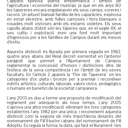
Capparis spinosa, planta emblemàtica i símbol de
l'agricultura i economia del municipi, ja que en els anys 80
les tapereres encara engalanaven els seus camps, voreres i
racons. Un arbust bianual família de les caparàcies, espinosa
en estat silvestre, amb fulles carnoses i flors blanques o
rosades molt vistoses amb els estams violetes. Els seus
capolls abans d'obrir són les tàperes que, en el segle XX, el
seu cultiu i explotació eren una font molt important
d'ingressos per a les famílies de Campos durant els mesos
d'estiu.
Aquesta distinció és lliurada per primera vegada en 1982,
quatre anys abans del Reial decret esmentat en l'anterior
paràgraf, que permet a l'Ajuntament de Campos
reglamentar la concessió d'honors i distincions dins de
l'esfera de la seva competència i en l'àmbit de les seves
facultats. En l'article 2 apareix la “Flor de Taperera” en les
categories d'or, plata i bronze per a premiar i reconèixer
mèrits artístics, culturals, laborals, valors cívics, pedagògics
o humans en benefici de la societat campanera.
L’any 2001 es duu a terme una proposta de modificació del
reglament per adequar-lo als nous temps. L’any 2005
s'aprova una altra modificació eliminant les tres categories
establertes l’any 1982 per una única, i reconeixent aquesta
distinció com la segona de més importància després del
nomenament de Fill Il·lustre i abans del nomenament de Fill
Adoptiu. Es regula la forma, la data, qui farà el lliurament i les