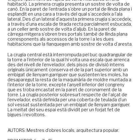
habitació. La primera crugia presenta un sostre de volta de
canó. En la paret de l’entrada s’obre un portal de llinda plana i
esplandit en una cara a través del qual s’accedeix a l’ala
lateral. Des d’un lateral d’aquesta primera crugia s’accedeix,
a través d’una escala de tirada recta parcialment esbucada,
a un celler amb sostre de volta d’aljub. En la paret de
càrrega mitgera s’obren tres portals també de llinda plana
corresponents als accessos de la torre i a les dues
habitacions que la flanquegen amb sostre de volta d’aresta.
La crugia central està interrompuda pel buc quadrangular de
la torre a l’interior de la qual hi volta una escala que arrenca
des del nivell de l’envelador, dels pisos de divisió interns
originals únicament conserva el de la part superior amb un
embigat de llenyam garriguer que sustenten les moles, ha
desaparegut la resta de la maquinària de moldre muntada a
l’interior de la torre, excepte l’anyell inferior del congreny
que es troba encastat en la paret de coronament de la
torre. La crugia posterior sobresurt respecte de l’alçat de
l’envelador, està definida per una coberta de teulada d’un
sol vessat sustentada per un embigat de llenyam garriguer.
La meitat del seu espai està dividit per un forjat fet de
bigues i revoltons.
AUTORS: Mestres d’obres locals, arquitectura popular.