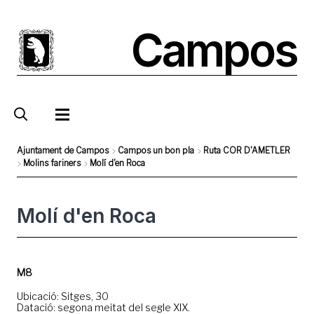
Skip
to
Campos
main
content
Ajuntament de Campos
Campos un bon pla
Ruta COR D'AMETLER
Molins fariners
Molí d'en Roca
Breadcrumb
Molí d'en Roca
M8
Ubicació: Sitges, 30
Datació: segona meitat del segle XIX.