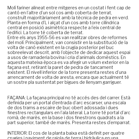
Molí fariner alineat entre mitgeres en un costat i fent cap de
cantó en l’altre d’un sol cos amb coberta de terrat,
construït majoritàriament amb la tècnica de pedra en verd.
Planta en forma d’L i alçat d’un cos amb torre cilíndrica
central en posició asimètrica respecte a l’eix central de
l’edifici. La torre té coberta de terrat.
Entre els anys 1955-56 es van realitzar obres de reformes
del molí. Principalment, van consistir en la substitució de la
volta de canó existent en la crugia posterior pel buc
sobreelevat descrit, amb l’objecte de dedicar aquest espai
a usos de ramaderia bovina i cria d’animals domèstics. En
aquesta mateixa època es va afegir un volum exterior en la
façana est, retirant la paret de pedra de tancament
existent. El nivell inferior de la torre presenta restes d’una
arrencament de volta de aresta, encara que actualment té
un sostre pla sustentat per bigues de llenyam garriguer.
FAÇANA: La façana principal no té accés des del carrer. Està
definida per un portal d’entrada d’arc escarser, una escala
de dos trams a escaire de buc obert adossada i dues
finestres rectangulars en l’ala lateral. La torre té portal d’arc
romà, de marès, en la base i dos finestrons quadrats a la
part superior, també de marès. Presenta restes d’emparrat.
INTERIOR: El cos de la planta baixa està definit per quatre
crugies i paviment de rajola de terra i hidràulica en una