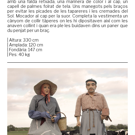
amb una falda retxada, una marinera de color i al cap, un
capell de palmes folrat de tela. Uns manegots pels braços
per evitar les picades de les tapareres i les cremades del
Sol. Mocador al cap per la suor. Completa la vestimenta un
cànyom de collir tàperes on les hi dipositaven així com les
anaven collint i quan era ple les buidaven dins un paner que
du penjat per un braç.
| Altura: 330 cm
| Amplada: 120 cm
| Fondària: 147 cm
| Pes: 40 kg