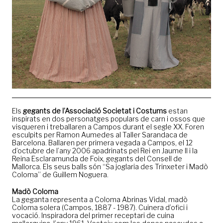
Els
gegants de l’Associació Societat i Costums
estan
inspirats en dos personatges populars de carn i ossos que
visqueren i treballaren a Campos durant el segle XX. Foren
esculpits per Ramon Aumedes al Taller Sarandaca de
Barcelona. Ballaren per primera vegada a Campos, el 12
d’octubre de l’any 2006 apadrinats pel Rei en Jaume II i la
Reina Esclaramunda de Foix, gegants del Consell de
Mallorca. Els seus balls són “Sa joglaria des Trinxeter i Madò
Coloma” de Guillem Noguera.
Madò Coloma
La geganta representa a Coloma Abrinas Vidal, madò
Coloma solera (Campos, 1887 - 1987). Cuinera d’ofici i
vocació. Inspiradora del primer receptari de cuina