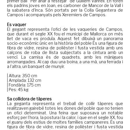
primer ball “Per anar a festejar” de Guillem Vanrell. En foren
els padrins joves en Joan, es carboner de Mancor de la Vall i
la sabatera d’Inca. Són portats per la Colla Gegantera de
Campos i acompanyats pels Xeremiers de Campos.
Es vaquer
El gegant representa l’ofici de les vaqueries de Campos,
que durant el segle XX fou el municipi de Mallorca on més
llet de vaca es produïa. Aquest fet dibuixà un panorama
socio-econòmic únic en la història del poble És una figura de
fibra de vidre, resina de polièster i fusta vestida amb uns
calçons de roba de llista subjectats a la cintura amb un
vencí. La camisa és de quadrets, amb les mànigues
arromangades. Al cap duu una boina, a una mà, una ferrada i
a l’altra, un banquet de munyir.
| Altura: 350 cm
| Amplada: 132 cm
| Fondària: 175 cm
| Pes: 45 kg
Sa collidora de tàperes
La geganta representa el treball de collir tàperes que
realitzaven gairebé totes les dones del poble que no tenien
un ofici determinat. Una feina que suposava un notable
esforç per l’hora, la postura i la calor, i que en el segle XX, fou
el guany dels estius de moltes famílies campaneres. És una
figura de fibra de vidre, resina de polièster i fusta vestida