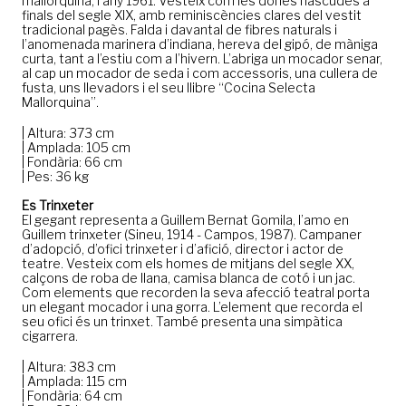
mallorquina, l’any 1961. Vesteix com les dones nascudes a
finals del segle XIX, amb reminiscències clares del vestit
tradicional pagès. Falda i davantal de fibres naturals i
l’anomenada marinera d’indiana, hereva del gipó, de màniga
curta, tant a l’estiu com a l’hivern. L’abriga un mocador senar,
al cap un mocador de seda i com accessoris, una cullera de
fusta, uns llevadors i el seu llibre “Cocina Selecta
Mallorquina”.
| Altura: 373 cm
| Amplada: 105 cm
| Fondària: 66 cm
| Pes: 36 kg
Es Trinxeter
El gegant representa a Guillem Bernat Gomila, l’amo en
Guillem trinxeter (Sineu, 1914 - Campos, 1987). Campaner
d’adopció, d’ofici trinxeter i d’afició, director i actor de
teatre. Vesteix com els homes de mitjans del segle XX,
calçons de roba de llana, camisa blanca de cotó i un jac.
Com elements que recorden la seva afecció teatral porta
un elegant mocador i una gorra. L’element que recorda el
seu ofici és un trinxet. També presenta una simpàtica
cigarrera.
| Altura: 383 cm
| Amplada: 115 cm
| Fondària: 64 cm