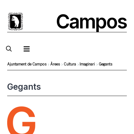
Skip
to
Campos
main
content
Ajuntament de Campos
Àrees
Cultura
Imaginari
Gegants
Breadcrumb
Gegants
Foto