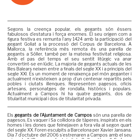
Segons la creença popular, els gegants són éssers
fabulosos d’estatura i força enormes. El seu origen com a
figura festiva es remunta l’any 1424 amb la participació del
gegant Goliat a la processó del Corpus de Barcelona. A
Mallorca, la referència més remota és una parella de
gegants a Sóller, també per la mateixa festivitat religiosa.
Amb el pas del temps el seu sentit litúrgic va anar
convertint-se en lúdic. La majoria de gegants actuals de les
Illes Balears neixen entre a finals del segle XX i a principis del
segle XXI. És un moment de renaixença pel món geganter i
actualment n’existeixen a prop d’un centenar repartits pels
pobles i ciutats illenques. Representen pagesos, oficis
artesans, personatges de rondalla, històrics i populars.
Actualment a Campos hi ha quatre gegants, dos de
titularitat municipal i dos de titularitat privada.
Els
gegants de l’Ajuntament de Campos
són una parella de
pagesos, Es vaquer i Sa collidora de tàperes, inspirats en els
homes i les dones que feinejaven a fora vila al segon quart
del segle XX. Foren esculpits a Barcelona per Xavier Jansana.
Dia 7 d’octubre del 2006 s’estrenaren a Campos amb el seu