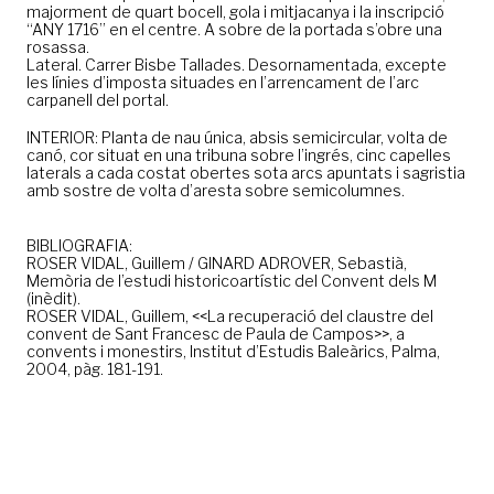
majorment de quart bocell, gola i mitjacanya i la inscripció
“ANY 1716” en el centre. A sobre de la portada s’obre una
rosassa.
Lateral. Carrer Bisbe Tallades. Desornamentada, excepte
les línies d’imposta situades en l’arrencament de l’arc
carpanell del portal.
INTERIOR: Planta de nau única, absis semicircular, volta de
canó, cor situat en una tribuna sobre l’ingrés, cinc capelles
laterals a cada costat obertes sota arcs apuntats i sagristia
amb sostre de volta d’aresta sobre semicolumnes.
BIBLIOGRAFIA:
ROSER VIDAL, Guillem / GINARD ADROVER, Sebastià,
Memòria de l’estudi historicoartístic del Convent dels M
(inèdit).
ROSER VIDAL, Guillem, <<La recuperació del claustre del
convent de Sant Francesc de Paula de Campos>>, a
convents i monestirs, Institut d’Estudis Baleàrics, Palma,
2004, pàg. 181-191.