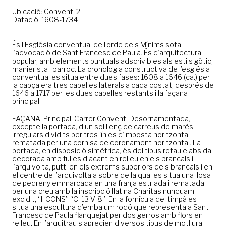
Ubicació: Convent, 2
Datació: 1608-1734
És l’Església conventual de l’orde dels Mínims sota
l’advocació de Sant Francesc de Paula. És d’arquitectura
popular, amb elements puntuals adscrivibles als estils gòtic,
manierista i barroc. La cronologia constructiva de l’església
conventual es situa entre dues fases: 1608 a 1646 (ca.) per
la capçalera tres capelles laterals a cada costat, després de
1646 a 1717 per les dues capelles restants i la façana
principal.
FAÇANA: Principal. Carrer Convent. Desornamentada,
excepte la portada, d’un sol llenç de carreus de marès
irregulars dividits per tres línies d’imposta horitzontal i
rematada per una cornisa de coronament horitzontal. La
portada, en disposició simètrica, és del tipus retaule absidal
decorada amb fulles d’acant en relleu en els brancals i
l’arquivolta, putti en els extrems superiors dels brancals i en
el centre de l’arquivolta a sobre de la qual es situa una llosa
de pedreny emmarcada en una franja estriada i rematada
per una creu amb la inscripció llatina Charitas nunquam
excidit, “I. CONS” “C. 13 V. 8”. En la fornícula del timpà es
situa una escultura d’embalum rodó que representa a Sant
Francesc de Paula flanquejat per dos gerros amb flors en
relleu. En l’arquitrau s’aprecien diversos tipus de motllura,