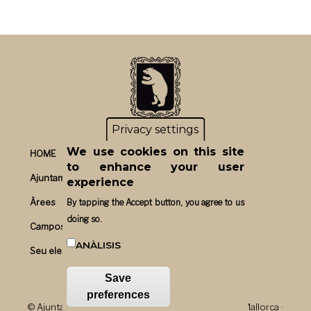
Privacy settings
We use cookies on this site
HOME
to enhance your user
Ajuntament
experience
Àrees
By tapping the Accept button, you agree to us
doing so.
Campos un bon pla
ANÀLISIS
Seu electrònica
Save
preferences
© Ajuntament de Campos, Plaça Major, 1 · 07630 · Mallorca ·