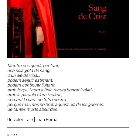
Mentre ens quedi, per tant,
una sola gota de sang,
o un alè de vida…
podem seguir estimant,
podem continuar lluitant…
amb força, i com a únic recurs honrat i vàlid-
amb la paraula clara i calma,
cercant la pau -de tots i nostra-
perquè mai més no broti aquest odi de les guerres,
de tantes morts absurdes.
Un valent alè | Joan Pomar.
NOM