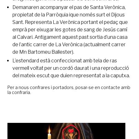
Demanaren acompanyar el pas de Santa Verònica,
propietat de la Parròquia ique només surt el Dijous
Sant. Representa La Verònica portant el pedaç que
emprà per eixugar les gotes de sang de Jesús camí
al Calvari. Antigament aquest past sortia d’una casa
de l’antic carrer de La Verònica (actualment carrer
de Mn Bartomeu Ballester).
L’estendard està confeccionat amb tela de ras
vermell voltat per un cordó daurat i una reproducció
del mateix escut que duien representat a la caputxa.
Per a nous confrares i portadors, posar-se en contacte amb
la confraria.