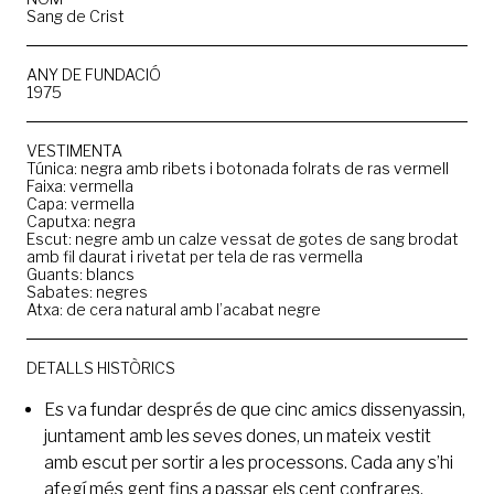
Sang de Crist
ANY DE FUNDACIÓ
1975
VESTIMENTA
Túnica: negra amb ribets i botonada folrats de ras vermell
Faixa: vermella
Capa: vermella
Caputxa: negra
Escut: negre amb un calze vessat de gotes de sang brodat
amb fil daurat i rivetat per tela de ras vermella
Guants: blancs
Sabates: negres
Atxa: de cera natural amb l’acabat negre
DETALLS HISTÒRICS
Es va fundar després de que cinc amics dissenyassin,
juntament amb les seves dones, un mateix vestit
amb escut per sortir a les processons. Cada any s’hi
afegí més gent fins a passar els cent confrares.