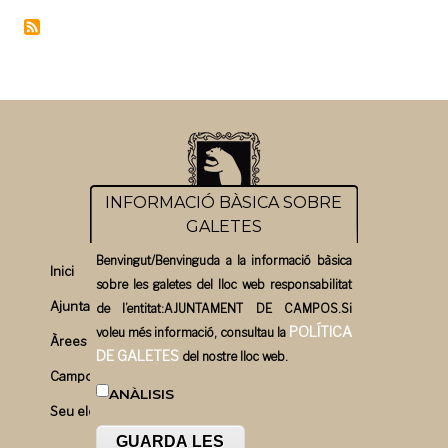
INFORMACIÓ BÀSICA SOBRE
GALETES
Benvingut/Benvinguda a la informació bàsica
Inici
sobre les galetes del lloc web responsabilitat
Ajuntament
de l’entitat:AJUNTAMENT DE CAMPOS.Si
POLÍTICA
voleu més informació, consultau la
Àrees
DE GALETES
del nostre lloc web.
Campos un bon pla
ANÀLISIS
Seu electrònica
GUARDA LES