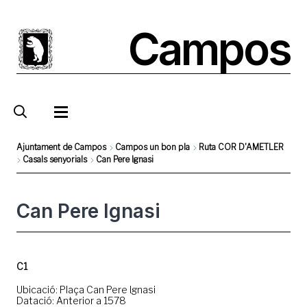
Vés
al
Campos
contingut
Ajuntament de Campos
Campos un bon pla
Ruta COR D'AMETLER
Casals senyorials
Can Pere Ignasi
Fil
d'Ariadna
Can Pere Ignasi
C1
Ubicació: Plaça Can Pere Ignasi
Datació: Anterior a 1578