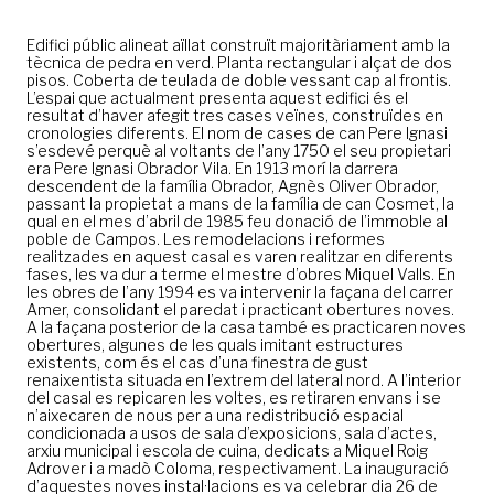
Edifici públic alineat aïllat construït majoritàriament amb la
tècnica de pedra en verd. Planta rectangular i alçat de dos
pisos. Coberta de teulada de doble vessant cap al frontis.
L’espai que actualment presenta aquest edifici és el
resultat d’haver afegit tres cases veïnes, construïdes en
cronologies diferents. El nom de cases de can Pere Ignasi
s’esdevé perquè al voltants de l’any 1750 el seu propietari
era Pere Ignasi Obrador Vila. En 1913 morí la darrera
descendent de la família Obrador, Agnès Oliver Obrador,
passant la propietat a mans de la família de can Cosmet, la
qual en el mes d’abril de 1985 feu donació de l’immoble al
poble de Campos. Les remodelacions i reformes
realitzades en aquest casal es varen realitzar en diferents
fases, les va dur a terme el mestre d’obres Miquel Valls. En
les obres de l’any 1994 es va intervenir la façana del carrer
Amer, consolidant el paredat i practicant obertures noves.
A la façana posterior de la casa també es practicaren noves
obertures, algunes de les quals imitant estructures
existents, com és el cas d’una finestra de gust
renaixentista situada en l’extrem del lateral nord. A l’interior
del casal es repicaren les voltes, es retiraren envans i se
n’aixecaren de nous per a una redistribució espacial
condicionada a usos de sala d’exposicions, sala d’actes,
arxiu municipal i escola de cuina, dedicats a Miquel Roig
Adrover i a madò Coloma, respectivament. La inauguració
d’aquestes noves instal·lacions es va celebrar dia 26 de