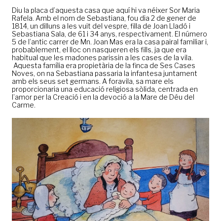
Diu la placa d’aquesta casa que aquí hi va néixer Sor Maria
Rafela. Amb el nom de Sebastiana, fou dia 2 de gener de
1814, un dilluns a les vuit del vespre, filla de Joan Lladó i
Sebastiana Sala, de 61 i 34 anys, respectivament. El número
5 de l’antic carrer de Mn. Joan Mas era la casa pairal familiar i,
probablement, el lloc on nasqueren els fills, ja que era
habitual que les madones parissin a les cases de la vila.
Aquesta família era propietària de la finca de Ses Cases
Noves, on na Sebastiana passaria la infantesa juntament
amb els seus set germans. A foravila, sa mare els
proporcionaria una educació religiosa sòlida, centrada en
l’amor per la Creació i en la devoció a la Mare de Déu del
Carme.