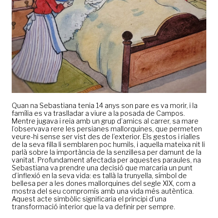
Quan na Sebastiana tenia 14 anys son pare es va morir, i la
família es va traslladar a viure a la posada de Campos.
Mentre jugava i reia amb un grup d’amics al carrer, sa mare
l’observava rere les persianes mallorquines, que permeten
veure-hi sense ser vist des de l’exterior. Els gestos i rialles
de la seva filla li semblaren poc humils, i aquella mateixa nit li
parlà sobre la importància de la senzillesa per damunt de la
vanitat. Profundament afectada per aquestes paraules, na
Sebastiana va prendre una decisió que marcaria un punt
d’inflexió en la seva vida: es tallà la trunyella, símbol de
bellesa per a les dones mallorquines del segle XIX, com a
mostra del seu compromís amb una vida més autèntica.
Aquest acte simbòlic significaria el principi d’una
transformació interior que la va definir per sempre.