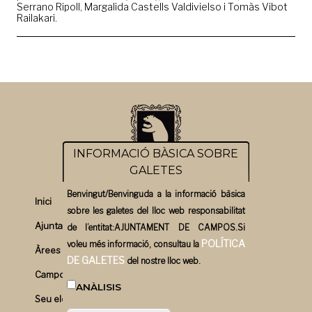
Serrano Ripoll, Margalida Castells Valdivielso i Tomàs Vibot
Railakari.
INFORMACIÓ BÀSICA SOBRE
GALETES
Benvingut/Benvinguda a la informació bàsica
Inici
sobre les galetes del lloc web responsabilitat
Ajuntament
de l’entitat:AJUNTAMENT DE CAMPOS.Si
POLÍTICA
voleu més informació, consultau la
Àrees
DE GALETES
del nostre lloc web.
Campos un bon pla
ANÀLISIS
Seu electrònica