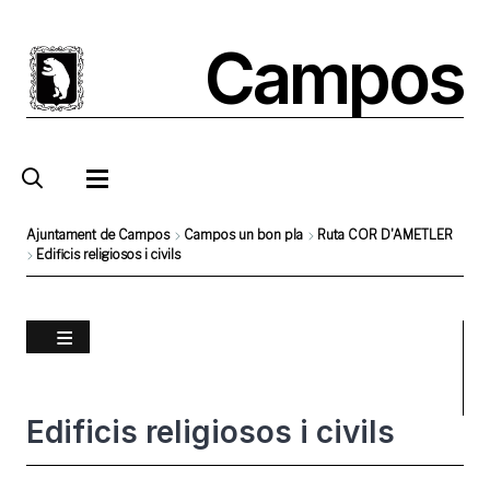
Vés
al
Campos
contingut
Ajuntament de Campos
Campos un bon pla
Ruta COR D'AMETLER
Edificis religiosos i civils
Fil
d'Ariadna
Edificis religiosos i civils