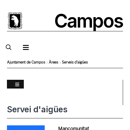
Vés
al
Campos
contingut
Ajuntament de Campos
Àrees
Serveis d'aigües
Fil
d'Ariadna
Servei d'aigües
Foto
Mancomunitat