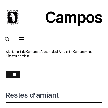
Vés
al
Campos
contingut
Ajuntament de Campos
Àrees
Medi Ambient
Campos + net
Restes d'amiant
Fil
d'Ariadna
Restes d'amiant