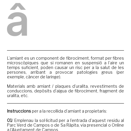
Foto
L’amiant es un component de fibrociment, format per fibres
microscòpiques que si romanen en suspensió a l’aire un
temps suficient, poden causar un risc per a la salut de les
persones, arribant a provocar patologies greus (per
exemple, càncer de laringe).
Materials amb amiant / plaques d’uralita, revestiments de
conduccions, depòsits d’aigua de fibrociment, fragment de
uralita, etc.
Instruccions
per a la recollida d’amiant a propietaris:
01
/ Emplenau la sol·licitud per a l’entrada d’aquest residu al
Parc Verd de Campos o de Sa Ràpita, via presencial o Online
a l’Ajuntament de Campos.