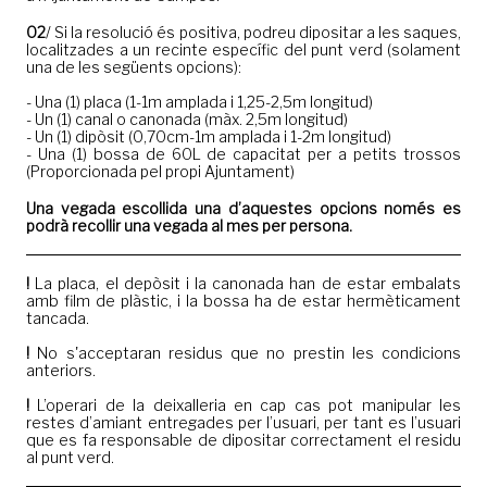
02
/ Si la resolució és positiva, podreu dipositar a les saques,
localitzades a un recinte específic del punt verd (solament
una de les següents opcions):
- Una (1) placa (1-1m amplada i 1,25-2,5m longitud)
- Un (1) canal o canonada (màx. 2,5m longitud)
- Un (1) dipòsit (0,70cm-1m amplada i 1-2m longitud)
- Una (1) bossa de 60L de capacitat per a petits trossos
(Proporcionada pel propi Ajuntament)
Una vegada escollida una d’aquestes opcions només es
podrà recollir una vegada al mes per persona.
!
La placa, el depòsit i la canonada han de estar embalats
amb film de plàstic, i la bossa ha de estar hermèticament
tancada.
!
No s'acceptaran residus que no prestin les condicions
anteriors.
!
L’operari de la deixalleria en cap cas pot manipular les
restes d’amiant entregades per l’usuari, per tant es l’usuari
que es fa responsable de dipositar correctament el residu
al punt verd.