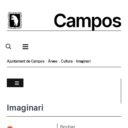
Vés
al
Campos
contingut
Ajuntament de Campos
Àrees
Cultura
Imaginari
Fil
d'Ariadna
Imaginari
Foto
Bestiari