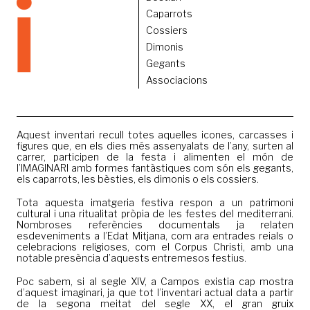
Caparrots
Cossiers
Dimonis
Gegants
Associacions
Aquest inventari recull totes aquelles icones, carcasses i
figures que, en els dies més assenyalats de l’any, surten al
carrer, participen de la festa i alimenten el món de
l’IMAGINARI amb formes fantàstiques com són els gegants,
els caparrots, les bèsties, els dimonis o els cossiers.
Tota aquesta imatgeria festiva respon a un patrimoni
cultural i una ritualitat pròpia de les festes del mediterrani.
Nombroses referències documentals ja relaten
esdeveniments a l’Edat Mitjana, com ara entrades reials o
celebracions religioses, com el Corpus Christi, amb una
notable presència d’aquests entremesos festius.
Poc sabem, si al segle XIV, a Campos existia cap mostra
d’aquest imaginari, ja que tot l’inventari actual data a partir
de la segona meitat del segle XX, el gran gruix