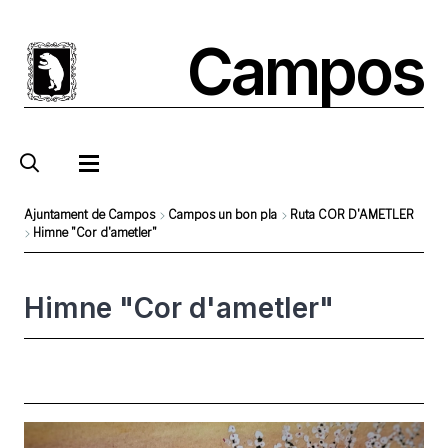
Pasar
al
Campos
contenido
principal
Ajuntament de Campos
Campos un bon pla
Ruta COR D'AMETLER
Himne "Cor d'ametler"
Sobrescribir
enlaces
Himne "Cor d'ametler"
de
ayuda
a
la
navegación