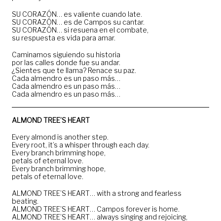
SU CORAZÓN… es valiente cuando late.
SU CORAZÓN… es de Campos su cantar.
SU CORAZÓN… si resuena en el combate,
su respuesta es vida para amar.
Caminamos siguiendo su historia
por las calles donde fue su andar.
¿Sientes que te llama? Renace su paz.
Cada almendro es un paso más…
Cada almendro es un paso más…
Cada almendro es un paso más…
ALMOND TREE’S HEART
Every almond is another step.
Every root, it’s a whisper through each day.
Every branch brimming hope,
petals of eternal love.
Every branch brimming hope,
petals of eternal love.
ALMOND TREE’S HEART… with a strong and fearless
beating.
ALMOND TREE’S HEART… Campos forever is home.
ALMOND TREE’S HEART… always singing and rejoicing,