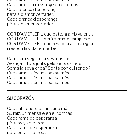
Cada arrel, un missatge en el temps.
Cada branca d’esperança,
pètals d’amor vertader.
Cada branca d’esperança,
pètals d’amor vertader.
COR D’AMETLER… que batega amb valentia.
COR D’AMETLER… serà sempre campaner.
COR D’AMETLER… que ressona amb alegria
i respon la vida fent el bé.
Caminam seguint la seva història.
Avançam tots junts pels seus carrers.
Sents la seva crida? Sents con qui reneix?
Cada ametla és una passa més…
Cada ametla és una passa més…
Cada ametla és una passa més…
SU CORAZÓN
Cada almendro es un paso más.
Su raíz, un mensaje en el compás.
Cada rama de esperanza,
pétalos y amor real.
Cada rama de esperanza,
pétalos y amor real.