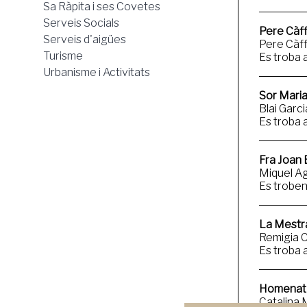
Sa Ràpita i ses Covetes
Serveis Socials
Pere Càffar
Serveis d'aigües
Pere Càff
Turisme
Es troba a
Urbanisme i Activitats
Sor Maria R
Blai Garc
Es troba a
Fra Joan B
Miquel Ag
Es troben 
La Mestr
Remigia 
Es troba 
Homenatg
Catalina 