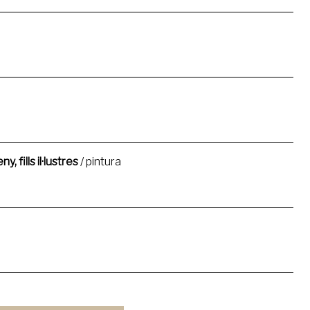
, fills il·lustres
/ pintura