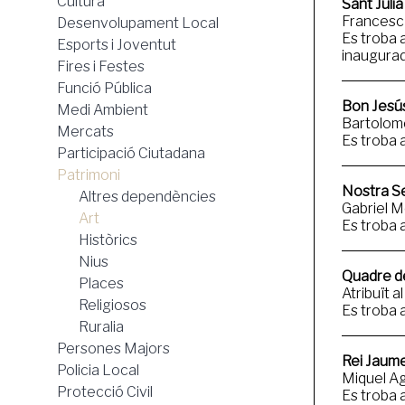
Cultura
Sant Julià
la
Francesc 
Desenvolupament Local
Es troba 
Esports i Joventut
inaugurada
navegación
Fires i Festes
Funció Pública
Bon Jesús
Medi Ambient
Bartolomé
Mercats
Es troba a
Participació Ciutadana
Patrimoni
Nostra S
Altres dependències
Gabriel M
Art
Es troba a
Històrics
Nius
Quadre de
Places
Atribuït a
Religiosos
Es troba a
Ruralia
Persones Majors
Rei Jaume
Policia Local
Miquel Ag
Protecció Civil
Es troba a