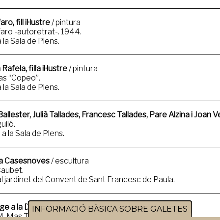
o, fill il·lustre
/ pintura
aro -autoretrat-. 1944.
 la Sala de Plens.
afela, filla il·lustre
/ pintura
ias “Copeo”.
 la Sala de Plens.
allester, Julià Tallades, Francesc Tallades, Pare Alzina i Joan Veny
uiló.
a la Sala de Plens.
a Casesnoves
/ escultura
Caubet.
al jardinet del Convent de Sant Francesc de Paula.
e a la Dona Campanera
/ escultura
INFORMACIÓ BÀSICA SOBRE GALETES
M. Mas Tous. 2017.