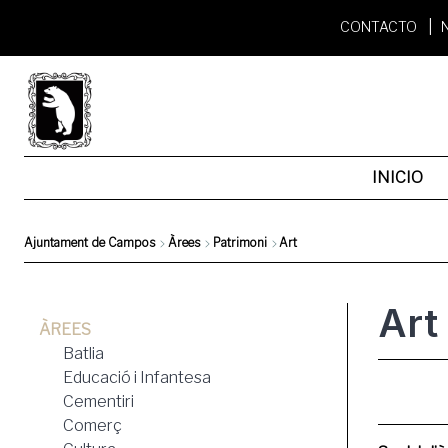
Pasar
CONTACTO
al
contenido
principal
INICIO
Ajuntament de Campos
Àrees
Patrimoni
Art
Sobrescribir
Art
enlaces
ÀREES
de
Batlia
Educació i Infantesa
ayuda
Cementiri
Comerç
a