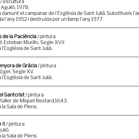
/ escultura
Aguiló, 1978.
a damunt el campanar de l’Església de Sant Julià. Substitueix l
 l'any 1952 i destruïda per un llamp l'any 1977.
 de la Paciència
/ pintura
 Esteban Murillo. Segle XVII
 l’Església de Sant Julià.
enyora de Gràcia
/ pintura
òger. Segle XV.
 l’Església de Sant Julià.
l Santcrist
/ pintura
l taller de Miquel Bestard.1643.
 la Sala de Plens.
 II
/ pintura
uiló.
 la Sala de Plens.