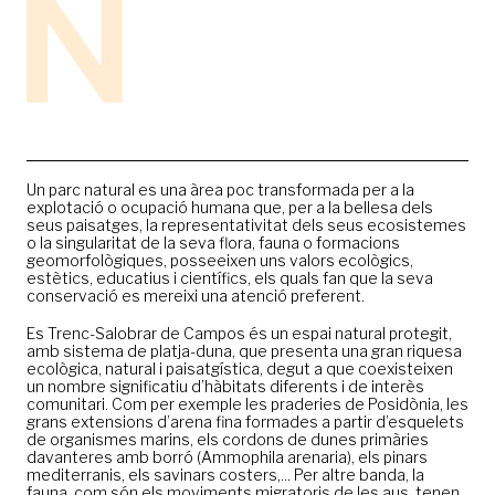
Un parc natural es una àrea poc transformada per a la
explotació o ocupació humana que, per a la bellesa dels
seus paisatges, la representativitat dels seus ecosistemes
o la singularitat de la seva flora, fauna o formacions
geomorfològiques, posseeixen uns valors ecològics,
estètics, educatius i científics, els quals fan que la seva
conservació es mereixi una atenció preferent.
Es Trenc-Salobrar de Campos és un espai natural protegit,
amb sistema de platja-duna, que presenta una gran riquesa
ecològica, natural i paisatgística, degut a que coexisteixen
un nombre significatiu d’hàbitats diferents i de interès
comunitari. Com per exemple les praderies de Posidònia, les
grans extensions d’arena fina formades a partir d’esquelets
de organismes marins, els cordons de dunes primàries
davanteres amb borró (Ammophila arenaria), els pinars
mediterranis, els savinars costers,... Per altre banda, la
fauna, com són els moviments migratoris de les aus, tenen