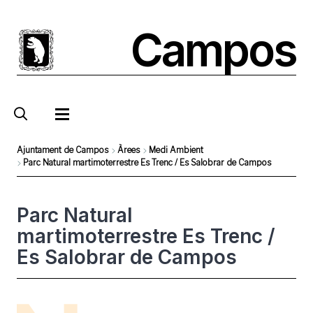
Pasar
al
Campos
contenido
principal
Ajuntament de Campos
Àrees
Medi Ambient
Parc Natural martimoterrestre Es Trenc / Es Salobrar de Campos
Sobrescribir
enlaces
Parc Natural
de
martimoterrestre Es Trenc /
ayuda
Es Salobrar de Campos
a
la
navegación
Foto