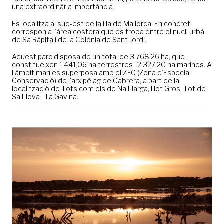
una extraordinària importància.
Es localitza al sud-est de la illa de Mallorca. En concret,
correspon a l’àrea costera que es troba entre el nucli urbà
de Sa Ràpita i de la Colònia de Sant Jordi.
Aquest parc disposa de un total de 3.768,26 ha, que
constitueixen 1.441,06 ha terrestres i 2.327,20 ha marines. A
l’àmbit marí es superposa amb el ZEC (Zona d’Especial
Conservació) de l'arxipèlag de Cabrera, a part de la
localització de illots com els de Na Llarga, Illot Gros, Illot de
Sa Llova i Illa Gavina.