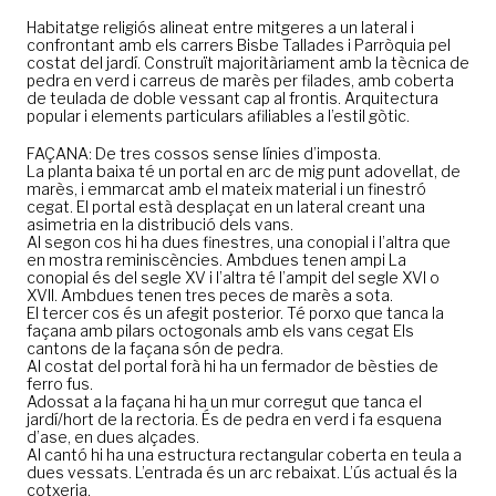
Habitatge religiós alineat entre mitgeres a un lateral i
confrontant amb els carrers Bisbe Tallades i Parròquia pel
costat del jardí. Construït majoritàriament amb la tècnica de
pedra en verd i carreus de marès per filades, amb coberta
de teulada de doble vessant cap al frontis. Arquitectura
popular i elements particulars afiliables a l’estil gòtic.
FAÇANA: De tres cossos sense línies d’imposta.
La planta baixa té un portal en arc de mig punt adovellat, de
marès, i emmarcat amb el mateix material i un finestró
cegat. El portal està desplaçat en un lateral creant una
asimetria en la distribució dels vans.
Al segon cos hi ha dues finestres, una conopial i l’altra que
en mostra reminiscències. Ambdues tenen ampi La
conopial és del segle XV i l’altra té l’ampit del segle XVI o
XVII. Ambdues tenen tres peces de marès a sota.
El tercer cos és un afegit posterior. Té porxo que tanca la
façana amb pilars octogonals amb els vans cegat Els
cantons de la façana són de pedra.
Al costat del portal forà hi ha un fermador de bèsties de
ferro fus.
Adossat a la façana hi ha un mur corregut que tanca el
jardí/hort de la rectoria. És de pedra en verd i fa esquena
d’ase, en dues alçades.
Al cantó hi ha una estructura rectangular coberta en teula a
dues vessats. L’entrada és un arc rebaixat. L’ús actual és la
cotxeria.