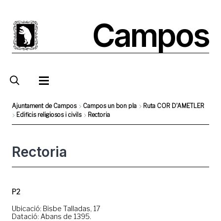
Pasar
al
Campos
contenido
principal
Ajuntament de Campos
Campos un bon pla
Ruta COR D'AMETLER
Edificis religiosos i civils
Rectoria
Sobrescribir
enlaces
Rectoria
de
ayuda
a
P2
la
navegación
Ubicació: Bisbe Talladas, 17
Datació: Abans de 1395.