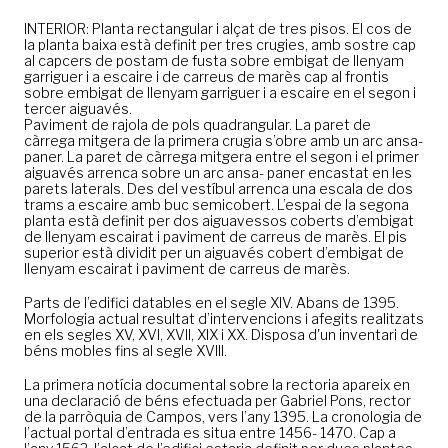
INTERIOR: Planta rectangular i alçat de tres pisos. El cos de
la planta baixa està definit per tres crugies, amb sostre cap
al capcers de postam de fusta sobre embigat de llenyam
garriguer i a escaire i de carreus de marès cap al frontis
sobre embigat de llenyam garriguer i a escaire en el segon i
tercer aiguavés.
Paviment de rajola de pols quadrangular. La paret de
càrrega mitgera de la primera crugia s’obre amb un arc ansa-
paner. La paret de càrrega mitgera entre el segon i el primer
aiguavés arrenca sobre un arc ansa- paner encastat en les
parets laterals. Des del vestíbul arrenca una escala de dos
trams a escaire amb buc semicobert. L’espai de la segona
planta està definit per dos aiguavessos coberts d’embigat
de llenyam escairat i paviment de carreus de marès. El pis
superior està dividit per un aiguavés cobert d’embigat de
llenyam escairat i paviment de carreus de marès.
Parts de l’edifici datables en el segle XIV. Abans de 1395.
Morfologia actual resultat d’intervencions i afegits realitzats
en els segles XV, XVI, XVII, XIX i XX. Disposa d'un inventari de
béns mobles fins al segle XVIII.
La primera notícia documental sobre la rectoria apareix en
una declaració de béns efectuada per Gabriel Pons, rector
de la parròquia de Campos, vers l’any 1395. La cronologia de
l’actual portal d’entrada es situa entre 1456- 1470. Cap a