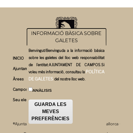
INFORMACIÓ BÀSICA SOBRE
GALETES
Benvingut/Benvinguda a la informació bàsica
sobre les galetes del lloc web responsabilitat
INICIO
de l’entitat:AJUNTAMENT DE CAMPOS.Si
Ajuntament
POLÍTICA
voleu més informació, consultau la
DE GALETES
Àrees
del nostre lloc web.
Campos un bon pla
ANÀLISIS
Seu electrònica
GUARDA LES
MEVES
PREFERÈNCIES
®Ajuntament de Campos · Plaça Major, 1 · 07630 · Mallorca ·
T.971.169.500