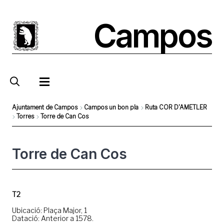
Pasar
al
Campos
contenido
principal
Ajuntament de Campos
Campos un bon pla
Ruta COR D'AMETLER
Torres
Torre de Can Cos
Sobrescribir
enlaces
Torre de Can Cos
de
ayuda
a
T2
la
Ubicació: Plaça Major, 1
navegación
Datació: Anterior a 1578.