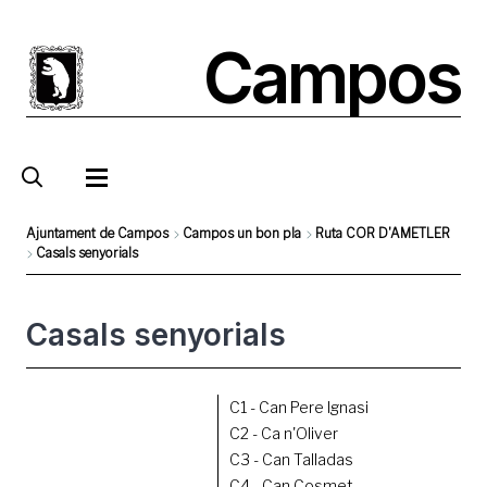
Pasar
al
Campos
contenido
principal
Ajuntament de Campos
Campos un bon pla
Ruta COR D'AMETLER
Casals senyorials
Sobrescribir
enlaces
Casals senyorials
de
ayuda
a
C1 - Can Pere Ignasi
la
C2 - Ca n'Oliver
navegación
C3 - Can Talladas
C4 - Can Cosmet