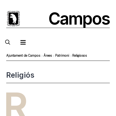
Pasar
al
Campos
contenido
principal
Ajuntament de Campos
Àrees
Patrimoni
Religiosos
Sobrescribir
enlaces
Religiós
de
ayuda
Foto
a
la
navegación