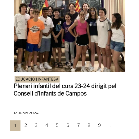
EDUCACIÓ I INFANTESA
Plenari infantil del curs 23-24 dirigit pel
Consell d’Infants de Campos
12 Junio 2024
Page
2
Page
3
Page
4
Page
5
Page
6
Page
7
Page
8
Page
9
Página
1
…
actual
Paginación