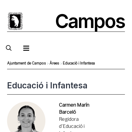
Pasar
al
Campos
contenido
principal
Ajuntament de Campos
Àrees
Educació i Infantesa
Sobrescribir
enlaces
Educació i Infantesa
de
ayuda
Foto
Carmen Marín
a
Barceló
la
Regidora
navegación
d'Educació i