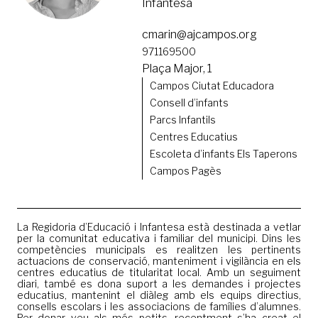
Infantesa
cmarin@ajcampos.org
971169500
Plaça Major, 1
Campos Ciutat Educadora
Consell d’infants
Parcs Infantils
Centres Educatius
Escoleta d’infants Els Taperons
Campos Pagès
La Regidoria d’Educació i Infantesa està destinada a vetlar
per la comunitat educativa i familiar del municipi. Dins les
competències municipals es realitzen les pertinents
actuacions de conservació, manteniment i vigilància en els
centres educatius de titularitat local. Amb un seguiment
diari, també es dona suport a les demandes i projectes
educatius, mantenint el diàleg amb els equips directius,
consells escolars i les associacions de famílies d’alumnes.
Per donar veu als més petits, recentment s’ha creat el