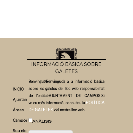
INFORMACIÓ BÀSICA SOBRE
GALETES
Benvingut/Benvinguda a la informació bàsica
sobre les galetes del lloc web responsabilitat
INICIO
de l’entitat:AJUNTAMENT DE CAMPOS.Si
Ajuntament
POLÍTICA
voleu més informació, consultau la
DE GALETES
Àrees
del nostre lloc web.
Campos un bon pla
ANÀLISIS
Seu electrònica