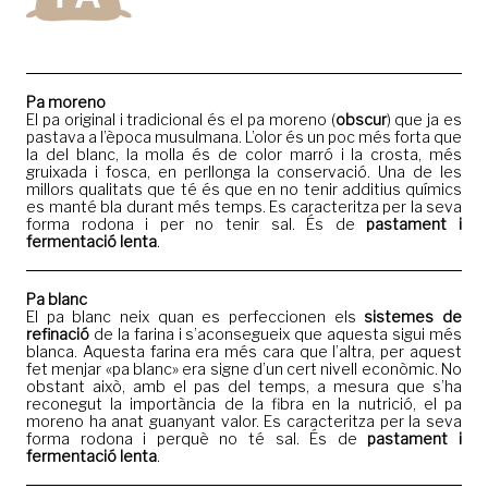
Pa moreno
El pa original i tradicional és el pa moreno (
obscur
) que ja es
pastava a l’època musulmana. L’olor és un poc més forta que
la del blanc, la molla és de color marró i la crosta, més
gruixada i fosca, en perllonga la conservació. Una de les
millors qualitats que té és que en no tenir additius químics
es manté bla durant més temps. Es caracteritza per la seva
forma rodona i per no tenir sal. És de
pastament i
fermentació lenta
.
Pa blanc
El pa blanc neix quan es perfeccionen els
sistemes de
refinació
de la farina i s’aconsegueix que aquesta sigui més
blanca. Aquesta farina era més cara que l’altra, per aquest
fet menjar «pa blanc» era signe d’un cert nivell econòmic. No
obstant això, amb el pas del temps, a mesura que s’ha
reconegut la importància de la fibra en la nutrició, el pa
moreno ha anat guanyant valor. Es caracteritza per la seva
forma rodona i perquè no té sal. És de
pastament i
fermentació lenta
.