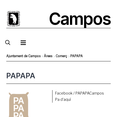
Pasar
al
Campos
contenido
principal
Ajuntament de Campos
Àrees
Comerç
PAPAPA
Sobrescribir
enlaces
PAPAPA
de
ayuda
Foto
Facebook / PAPAPACampos
a
Pa d'aquí
la
navegación