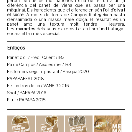
perdut perquè és molt laboriós i s’ha de fer un a un (a
diferència del panet de viena que es passa per una
màquina). Els ingredients que el diferencien són l’
oli d’oliva i
el sucre
. A molts de forns de Campos li afegeixen pasta
d’ensaïmada o una massa mare dolça. El resultat és un
panet amb una textura molt tendre i lleugera.
Les
mametes
dels seus extrems i el crui profund i allargat
encara el fan més especial.
Enllaços
Panet d'oli / Fred i Calent / IB3
Pa de Campos / Això és mel / IB3
Els forners seguim pastant / Pasqua 2020
PAPAPAFEST 2018
Ets un tros de pa / VANBIG 2016
Spot / PAPAPA 2016
Fitur / PAPAPA 2015