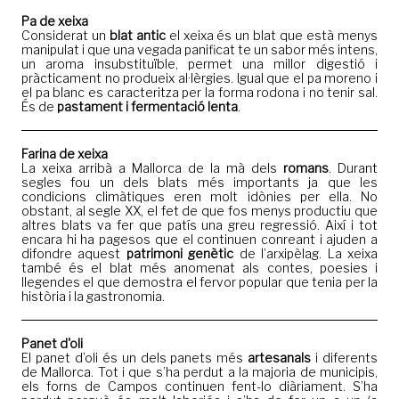
Pa de xeixa
Considerat un
blat antic
el xeixa és un blat que està menys
manipulat i que una vegada panificat te un sabor més intens,
un aroma insubstituïble, permet una millor digestió i
pràcticament no produeix al·lèrgies. Igual que el pa moreno i
el pa blanc es caracteritza per la forma rodona i no tenir sal.
És de
pastament i fermentació lenta
.
Farina de xeixa
La xeixa arribà a Mallorca de la mà dels
romans
. Durant
segles fou un dels blats més importants ja que les
condicions climàtiques eren molt idònies per ella. No
obstant, al segle XX, el fet de que fos menys productiu que
altres blats va fer que patís una greu regressió. Així i tot
encara hi ha pagesos que el continuen conreant i ajuden a
difondre aquest
patrimoni genètic
de l’arxipèlag. La xeixa
també és el blat més anomenat als contes, poesies i
llegendes el que demostra el fervor popular que tenia per la
història i la gastronomia.
Panet d'oli
El panet d’oli és un dels panets més
artesanals
i diferents
de Mallorca. Tot i que s’ha perdut a la majoria de municipis,
els forns de Campos continuen fent-lo diàriament. S’ha