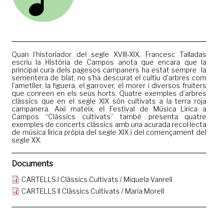
Quan l’historiador del segle XVIII-XIX, Francesc Talladas
escriu la Història de Campos anota que encara que la
principal cura dels pagesos campaners ha estat sempre la
sementera de blat, no s'ha descurat el cultiu d'arbres com
l'ametller, la figuera, el garrover, el morer i diversos fruiters
que conreen en els seus horts. Quatre exemples d’arbres
clàssics que en el segle XIX són cultivats a la terra roja
campanera. Així mateix, el Festival de Música Lírica a
Campos “Clàssics cultivats” també presenta quatre
exemples de concerts clàssics amb una acurada recol·lecta
de música lírica pròpia del segle XIX i del començament del
segle XX.
Documents
CARTELLS I Clàssics Cultivats / Miquela Vanrell
CARTELLS II Clàssics Cultivats / Maria Morell