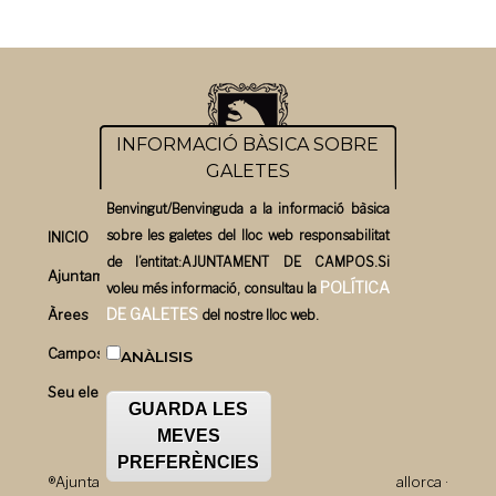
INFORMACIÓ BÀSICA SOBRE
GALETES
Benvingut/Benvinguda a la informació bàsica
sobre les galetes del lloc web responsabilitat
INICIO
de l’entitat:AJUNTAMENT DE CAMPOS.Si
Ajuntament
POLÍTICA
voleu més informació, consultau la
DE GALETES
Àrees
del nostre lloc web.
Campos un bon pla
ANÀLISIS
Seu electrònica
GUARDA LES
MEVES
PREFERÈNCIES
®Ajuntament de Campos · Plaça Major, 1 · 07630 · Mallorca ·