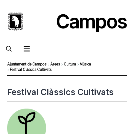
Pasar
al
Campos
contenido
principal
Ajuntament de Campos
Àrees
Cultura
Música
Festival Clàssics Cultivats
Sobrescribir
enlaces
Festival Clàssics Cultivats
de
ayuda
a
Foto
la
navegación