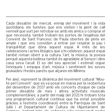
Cada dissabte de mercat, enmig del moviment i la vida
quotidiana, els turistes que ens visiten i la gent de call
vermell que surt per retrobar-se amb els amics o comprar el
que necessita, també trobam les portes de l’església del
Convent de Sant Francesc de Paula obertes de pinte en
ample i que ens conviden a entrar per respirar la pau i
tranquil·litat que dóna aquest espai. A més de les
celebracions i actes litúrgics que s’hi celebren, aquest espai
també roman obert a la cultura, l’art, la música, la poesia
perquè aquesta bellesa també és agradable al Senyor i dins
casa seva l’acull. El so del seu apreciat i estimat orgue
l’enriqueix i empapa d’art, música i sentiment les seves
gruixades i fredes parets que alçaren els Mínims.
Per això, reprenent la dinàmica del moviment cultural “Mou-
te pel Convent” que es va posar en marxa per la reobertura
del desembre de 2017 amb els concerts d’orgue de cada
primer dissabte de mes i altres activitats musicals
complementàries, a partir del maig del 2021 hi trobam tota
una programació cultural contínua que ha estat possible
gràcies a l’estreta coordinació entre la Parròquia de Sant
Julià i el Departament de Cultura de l’Ajuntament de
Campos. Juntant tots els esforços s’ha aconseguit poder