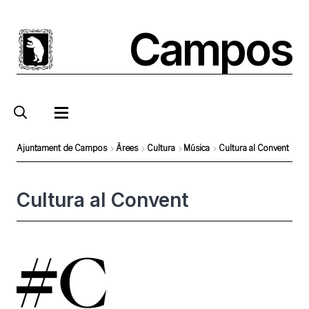
Pasar
al
Campos
contenido
principal
Ajuntament de Campos
Àrees
Cultura
Música
Cultura al Convent
Sobrescribir
enlaces
Cultura al Convent
de
ayuda
Foto
a
la
navegación