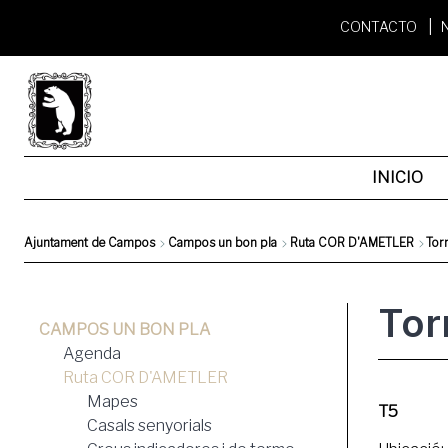
Pasar
CONTACTO
al
contenido
principal
INICIO
Ajuntament de Campos
Campos un bon pla
Ruta COR D'AMETLER
Tor
Sobrescribir
Tor
enlaces
CAMPOS UN BON PLA
de
Agenda
Ruta COR D'AMETLER
ayuda
Mapes
T5
Casals senyorials
a