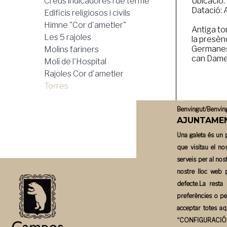
Creus indicadores i de terme
Ubicació: 
Datació: 
la
Edificis religiosos i civils
Himne "Cor d'ametler"
Antiga to
navegación
Les 5 rajoles
la presèn
Germanes 
Molins fariners
can Dame
Molí de l'Hospital
Rajoles Cor d'ametler
Torres
Benvingut/Benvingu
AJUNTAMEN
Una galeta és un p
que visitau el no
serveis per al nos
nostre lloc web 
INICIO
defecte.La resta
preferències o pe
acceptar totes aq
“
CONFIGURACIÓ