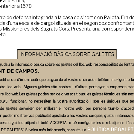
Pare Alzina, 11
Anterior a 1578.
rre de defensa integrada a la casa de s’hort d’en Palleta. Era 
cia d’una escala de cargol situada en el segon cos confrontant 
Missioneres dels Sagrats Cors. Presenta una correspondència 
to.
INFORMACIÓ BÀSICA SOBRE GALETES
da a la informació bàsica sobre les galetes del lloc web responsabilitat de l’entita
T DE CAMPOS.
etit arxiu d’informació que es guarda al vostre ordinador, telèfon intel·ligent o 
stre lloc web. Algunes galetes són nostres i d’altres pertanyen a empreses ex
tre lloc web.Les galetes poden ser de diversos tipus: les galetes tècniques són ne
pugui funcionar, no necessiten la vostra autorització i són les úniques que te
Ajuntament
Àrees
 de galetes serveixen per millorar el nostre web, per personalitzar-lo d’acor
r poder mostrar-vos publicitat ajustada a les vostres cerques, gusts i interesso
uestes galetes pitjant el botó
ACCEPTA
, o bé configurar-les o rebutjar-ne l’ús c
POLÍTICA DE GALET
 DE GALETES”
.Si voleu més informació, consultau la