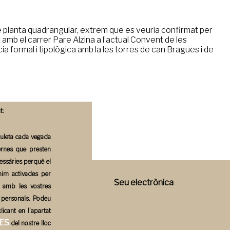
de planta quadrangular, extrem que es veuria confirmat per
amb el carrer Pare Alzina a l’actual Convent de les
formal i tipològica amb la les torres de can Bragues i de
t:
tauleta cada vegada
ternes que presten
cessàries perquè el
nim activades per
Campos un bon pla
Seu electrònica
d amb les vostres
s personals. Podeu
licant en l’apartat
ES
del nostre lloc