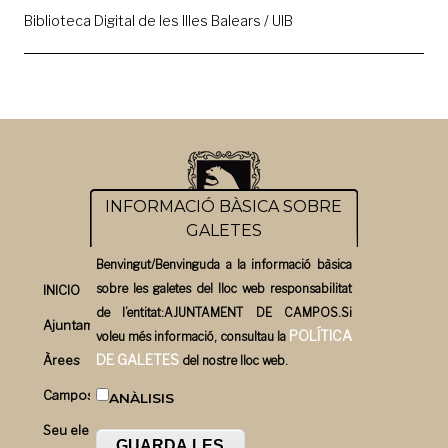
Biblioteca Digital de les Illes Balears / UIB
INFORMACIÓ BÀSICA SOBRE
GALETES
Benvingut/Benvinguda a la informació bàsica
sobre les galetes del lloc web responsabilitat
INICIO
de l’entitat:AJUNTAMENT DE CAMPOS.Si
Ajuntament
POLÍTICA
voleu més informació, consultau la
DE GALETES
Àrees
del nostre lloc web.
Campos un bon pla
ANÀLISIS
Seu electrònica
GUARDA LES