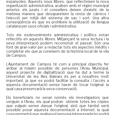
espanyoles. Aquests nous llibres, que reflecteixen la nova
organització administrativa, acaben amb el règim municipal
anterior, els jurats i el consellers deixen d’existir, de la
mateixa manera que desapareixen la resta de càrrecs i
l’elecció per mitjà del sistema de sac i sort. Una altra
conseqüència és que es prohibeix la utilització de llengua
catalana per usos oficials i administratius.
Tots els esdeveniments administratius i polítics estan
reflectits en aquests llibres. Mitjançant la seva lectura i la
seva interpretació podem reconstruir el passat. Són una
font de gran valor per a redactar tots els aspectes inèdits i
completar els que ja coneixem de la història local de la vila
de Campos.
L’Ajuntament de Campos té com a principal objectiu fer
arribar al màxim possible de persones l’Arxiu Municipal,
aquest projecte de digitalització que ha dut a terme la
Universitat de les Illes Balears és per a nosaltres molt
important, ja que es podrà facilitar la consulta i l’accés a
aquesta documentació sense haver de tocar l’original, la
qual casa preservarà la seva conservació.
Els beneficiaris no seran només els investigadors que
venguin a l’Arxiu, els qual podran obtenir totes les còpies
que vulguin sense danyar l’original, sinó que també serà
possible posar aquesta documentació a Internet, la qual
cosa permetrà que qualsevol persona interessada ho podrà