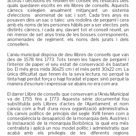
acords i decisions es reunien en consell, els resultats dels
quals quedaren escrits en els llibres de consells. Aquests
càrrecs s’elegien anualment mitjançant un sistema
d’eleccions anomenat de sac i sort. Cada tres anys es
posaven dins un sac o talec uns rodolins de pergamí i cera
amb els noms de les persones hàbils per a ser electes pels
distints càrrecs, i cada any, davant tot el consell reunit, un
nin menor de set anys treia de les bosses corresponents,
anomenades de regiment, els noms dels jurats i dels
consellers.
L’arxiu municipal disposa de deu llibres de consells que van
des de 1578 fins 1773. Tots tenen les tapes de pergamí i
l’interior de paper, el seu estat de conservació és bastant
bo. El més gros mida 36x25 cm i el més petit 30x22 cm. La
única dificultat que tenen és la seva lectura, no perquè la
tinta hagi perdut força o hagi foradat el paper, sinó perquè la
manera d’escriure i expressar-se abans no era com ara.
El darrer Llibre de consells que conservam a l’Arxiu Municipal
va de 1755 fins a 1773. Aquesta sèrie documental fou
substituïda pels Llibres d’actes de l’Ajuntament, el nom
canvia com a fruit d’una nova organització administrativa.
Els canvis polítics de principis del segle XVIII tenen com a
conseqüència la desaparició de la monarquia dels Austries i
la instauració de la monarquia Borbònica, la qual era més
centralista i aplicà un nou model polític i administratiu que
acabà amb els privilegis de les diferents regions