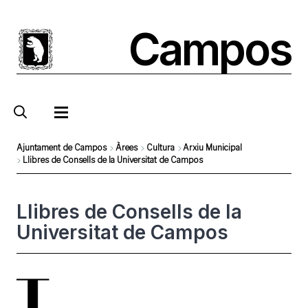
Pasar
al
Campos
contenido
principal
Ajuntament de Campos
Àrees
Cultura
Arxiu Municipal
Llibres de Consells de la Universitat de Campos
Sobrescribir
enlaces
Llibres de Consells de la
de
Universitat de Campos
ayuda
a
la
Foto
navegación