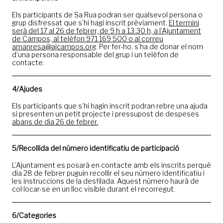
Els participants de Sa Rua podran ser qualsevol persona o
grup disfressat que s’hi hagi inscrit prèviament.
El termini
serà del 17 al 26 de febrer, de 9 h a 13.30 h, a l’Ajuntament
de Campos, al telèfon 971 169 500 o al correu
amanresa@ajcampos.org
. Per fer-ho, s’ha de donar el nom
d’una persona responsable del grup i un telèfon de
contacte.
4/Ajudes
Els participants que s’hi hagin inscrit podran rebre una ajuda
si presenten un petit projecte i pressupost de despeses
abans de dia 26 de febrer.
5/Recollida del número identificatiu de participació
L’Ajuntament es posarà en contacte amb els inscrits perquè
dia 28 de febrer puguin recollir el seu número identificatiu i
les instruccions de la desfilada. Aquest número haurà de
col·locar-se en un lloc visible durant el recorregut.
6/Categories