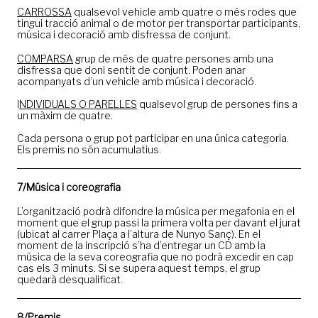
CARROSSA
qualsevol vehicle amb quatre o més rodes que
tingui tracció animal o de motor per transportar participants,
música i decoració amb disfressa de conjunt.
COMPARSA
grup de més de quatre persones amb una
disfressa que doni sentit de conjunt. Poden anar
acompanyats d’un vehicle amb música i decoració.
I
NDIVIDUALS O PARELLES
qualsevol grup de persones fins a
un màxim de quatre.
Cada persona o grup pot participar en una única categoria.
Els premis no són acumulatius.
7/Música i coreografia
L’organització podrà difondre la música per megafonia en el
moment que el grup passi la primera volta per davant el jurat
(ubicat al carrer Plaça a l’altura de Nunyo Sanç). En el
moment de la inscripció s’ha d’entregar un CD amb la
música de la seva coreografia que no podrà excedir en cap
cas els 3 minuts. Si se supera aquest temps, el grup
quedarà desqualificat.
8/Premis