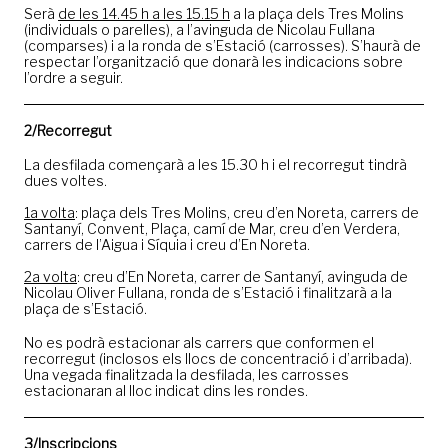
Serà
de les 14.45 h a les 15.15 h
a la plaça dels Tres Molins
(individuals o parelles), a l’avinguda de Nicolau Fullana
(comparses) i a la ronda de s’Estació (carrosses). S’haurà de
respectar l’organització que donarà les indicacions sobre
l’ordre a seguir.
2/Recorregut
La desfilada començarà a les 15.30 h i el recorregut tindrà
dues voltes.
1a volta
: plaça dels Tres Molins, creu d’en Noreta, carrers de
Santanyí, Convent, Plaça, camí de Mar, creu d’en Verdera,
carrers de l’Aigua i Síquia i creu d’En Noreta.
2a volta
: creu d’En Noreta, carrer de Santanyí, avinguda de
Nicolau Oliver Fullana, ronda de s’Estació i finalitzarà a la
plaça de s’Estació.
No es podrà estacionar als carrers que conformen el
recorregut (inclosos els llocs de concentració i d’arribada).
Una vegada finalitzada la desfilada, les carrosses
estacionaran al lloc indicat dins les rondes.
3/Inscripcions