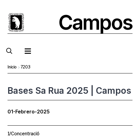
Pasar
al
Campos
contenido
principal
Inicio
7203
Sobrescribir
enlaces
Bases Sa Rua 2025 | Campos
de
ayuda
01-Febrero-2025
a
la
navegación
1/Concentració