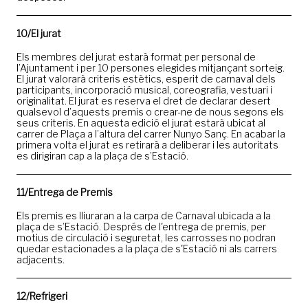
10/El jurat
Els membres del jurat estarà format per personal de
l’Ajuntament i per 10 persones elegides mitjançant sorteig.
El jurat valorarà criteris estètics, esperit de carnaval dels
participants, incorporació musical, coreografia, vestuari i
originalitat. El jurat es reserva el dret de declarar desert
qualsevol d’aquests premis o crear-ne de nous segons els
seus criteris. En aquesta edició el jurat estarà ubicat al
carrer de Plaça a l’altura del carrer Nunyo Sanç. En acabar la
primera volta el jurat es retirarà a deliberar i les autoritats
es dirigiran cap a la plaça de s’Estació.
11/Entrega de Premis
Els premis es lliuraran a la carpa de Carnaval ubicada a la
plaça de s’Estació. Després de l'entrega de premis, per
motius de circulació i seguretat, les carrosses no podran
quedar estacionades a la plaça de s'Estació ni als carrers
adjacents.
12/Refrigeri