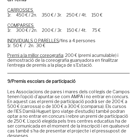
CARROSSES
1r. 450 € / 2n. 350 € / 3r. 250 € / 4t. 150 €
COMPARSES
1r. 300 € / 2n. 200 € / 3r. 150 € / 4t. 75 €
INDIVIDUALS O PARELLES
/fins a 4 persones
1r. 50 € / 2n. 30 €
Premi a la millor coreografia
: 200 € (premi acumulable) i
demostració de la coreografia guanyadora en finalitzar
l’entrega de premis a la plaça de s’Estació.
9/Premis escolars de participació
Les Associacions de pares i mares dels col·legis de Campos
tenen l’opció d’apuntar-se com AMPA i no entrar en concurs.
En aquest cas el premi de participació podrà ser de 200 € a
500 € (carrossa) o de 100 € a 300 € (comparsa). Els cursos
de l’IES Damià Huguet (pro viatge d’estudis) també podran
optar a no entrar en concurs i rebre un premi de participació
de 250 €. L’opció elegida pels tres centres educatius ha de
ser comunicada en el moment de la inscripció i en qualsevol
cas també s’ha de presentar el projecte i el pressupost de
despeses.