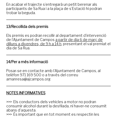
En acabar el trajecte s’entregarà un petit berenar als
participants de Sa Rua i a la plaça de s’Estació hi podran
trobar la beguda.
13/Recollida dels premis
Els premis es podran recollir al departament d’intervenció
de l’Ajuntament de Campos
a partir de dia 6 de març de
dilluns a divendres, de 9 h a 14 h
, presentant el val premiat el
dia de Sa Rua.
14/Per a més informació
Posar-se en contacte amb l’Ajuntament de Campos, al
telèfon 971 169 500 o a través del correu
amanresa@ajcampos.org
NOTES INFORMATIVES
>>> Els conductors dels vehicles a motor no podran
consumir alcohol durant la desfilada, ni haver-ne consumit
abans d’aquesta.
>>> És important que en tot moment es respectin les