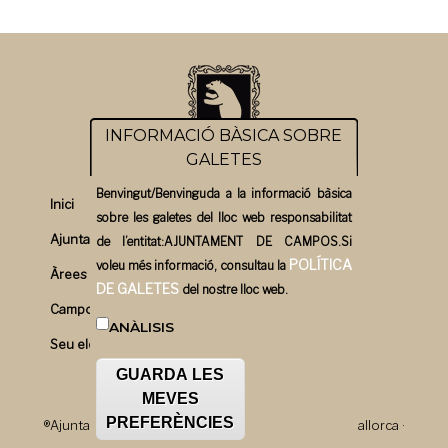
INFORMACIÓ BÀSICA SOBRE
GALETES
Benvingut/Benvinguda a la informació bàsica
Inici
sobre les galetes del lloc web responsabilitat
Ajuntament
de l’entitat:AJUNTAMENT DE CAMPOS.Si
POLÍTICA
voleu més informació, consultau la
Àrees
DE GALETES
del nostre lloc web.
Campos un bon pla
ANÀLISIS
Seu electrònica
GUARDA LES
MEVES
PREFERÈNCIES
®Ajuntament de Campos · Plaça Major, 1 · 07630 · Mallorca ·
T.971.169.500