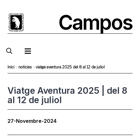
Vés
al
Campos
contingut
Inici
noticies
viatge aventura 2025 del 8 al 12 de juliol
Fil
d'Ariadna
Viatge Aventura 2025 | del 8
al 12 de juliol
27-Novembre-2024