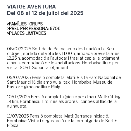
VIATGE AVENTURA
Del 08 al 12 de juliol del 2025
>FAMÍLIES I GRUPS
>PREU PER PERSONA: 670€
>PLACES LIMITADES
08/07/2025 Sortida de Palma amb destinació a La Seu
d'Urgell, sortida del vol a les 11.00 h, arribada prevista a les
12.25 h, acomodació a l’autocar i trasllat cap a l’allotjament,
dinar i acomodació de les habitacions. Horabaixa lliure per
visitar SORT. Sopar i allotjament.
09/07/2025 Pensió completa. Matí: Visita Parc Nacional de
Sant Maurici ½ dia amb guia i taxi. Horabaixa: Museu del
Pastor + gimcana lliure Rialp.
10/07/2025 Pensió completa (pícnic per dinar). Matí: ràfting
14 km. Horabaixa: Tirolines als arbres i canoes al llac de la
guingueta.
11/07/2025 Pensió completa. Matí: Barrancs iniciació.
Horabaixa: Visita i degustació de la formatgeria de Sort +
Hípica.