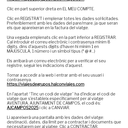
Clic en part superior dreta en EL MEU COMPTE.
Clic en REGISTRA'T i emplenar totes les dades sol·licitades.
Preferiblement amb les dades del pare/mare, ja que seran
els que apareixeran en la factura del viatge.
Una vegada emplenats clic en la part inferior a REGISTRAR.
Cal introduir el correu electrònic i contrasenya mínim 8
dígits, dins d'aquests dígits d'haver-hi mínim 1 en
MAJÚSCULA, 1 número i un símbol tipus (* @ #...)
Els arribarà un correu electrònic per a verificar el seu
registre, seguir les indicacions d'aquest.
Tornar a accedir a la web i entrar amb el seu usuari i
contrasenya.
https://viajesdegrupos.halconviajes.com
En l'apartat “Tinc un codi de viatge” ha d'indicar el codi de
viatge que s'estableix específicament per al viatge
AVENTURA, AJUNTAMENT DE CAMPOS, el codi és:
AJCAMPOS2025
i clic a CANVIAR.
Li apareixerà una pantalla amb les dades del viatge:
destinació, dates, dia límit per a contractar i documents que
necessitarem per al viatge. Clic a CONTRACTAR.