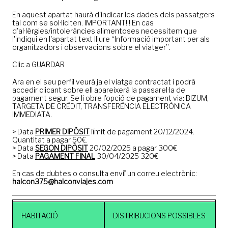
En aquest apartat haurà d'indicar les dades dels passatgers
tal com se sol·liciten. IMPORTANT!!! En cas
d'al·lèrgies/intoleràncies alimentoses necessitem que
l'indiqui en l'apartat text lliure “Informació important per als
organitzadors i observacions sobre el viatger”.
Clic a GUARDAR
Ara en el seu perfil veurà ja el viatge contractat i podrà
accedir clicant sobre ell apareixerà la passarel·la de
pagament segur. Se li obre l'opció de pagament via: BIZUM,
TARGETA DE CRÈDIT, TRANSFERÈNCIA ELECTRÒNICA
IMMEDIATA.
> Data
PRIMER DIPÒSIT
límit de pagament 20/12/2024.
Quantitat a pagar 50€.
> Data
SEGON DIPÒSIT
20/02/2025 a pagar 300€
> Data
PAGAMENT FINAL
30/04/2025 320€
En cas de dubtes o consulta enviï un correu electrònic:
halcon375@halconviajes.com
HABITACIÓ
DISTRIBUCIONS POSSIBLES