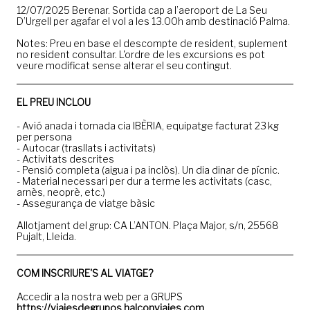
12/07/2025 Berenar. Sortida cap a l’aeroport de La Seu
D’Urgell per agafar el vol a les 13.00h amb destinació Palma.
Notes: Preu en base el descompte de resident, suplement
no resident consultar. L'ordre de les excursions es pot
veure modificat sense alterar el seu contingut.
EL PREU INCLOU
- Avió anada i tornada cia IBÈRIA, equipatge facturat 23 kg
per persona
- Autocar (trasllats i activitats)
- Activitats descrites
- Pensió completa (aigua i pa inclòs). Un dia dinar de pícnic.
- Material necessari per dur a terme les activitats (casc,
arnès, neoprè, etc.)
- Assegurança de viatge bàsic
Allotjament del grup: CA L’ANTON. Plaça Major, s/n, 25568
Pujalt, Lleida.
COM INSCRIURE'S AL VIATGE?
Accedir a la nostra web per a GRUPS
https://viajesdegrupos.halconviajes.com