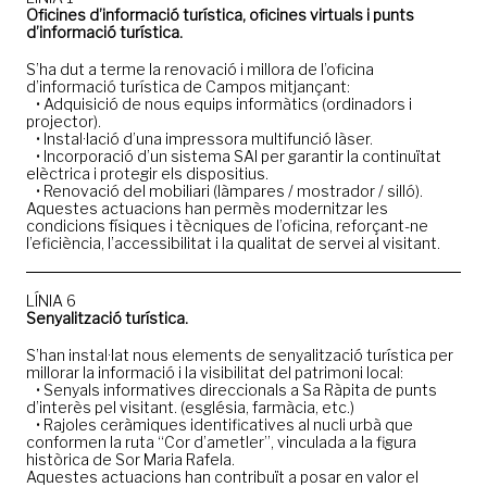
Oficines d’informació turística, oficines virtuals i punts
d’informació turística.
S’ha dut a terme la renovació i millora de l’oficina
d’informació turística de Campos mitjançant:
• Adquisició de nous equips informàtics (ordinadors i
projector).
• Instal·lació d’una impressora multifunció làser.
• Incorporació d’un sistema SAI per garantir la continuïtat
elèctrica i protegir els dispositius.
• Renovació del mobiliari (làmpares / mostrador / silló).
Aquestes actuacions han permès modernitzar les
condicions físiques i tècniques de l’oficina, reforçant-ne
l’eficiència, l’accessibilitat i la qualitat de servei al visitant.
LÍNIA 6
Senyalització turística.
S’han instal·lat nous elements de senyalització turística per
millorar la informació i la visibilitat del patrimoni local:
• Senyals informatives direccionals a Sa Ràpita de punts
d’interès pel visitant. (església, farmàcia, etc.)
• Rajoles ceràmiques identificatives al nucli urbà que
conformen la ruta “Cor d’ametler”, vinculada a la figura
històrica de Sor Maria Rafela.
Aquestes actuacions han contribuït a posar en valor el