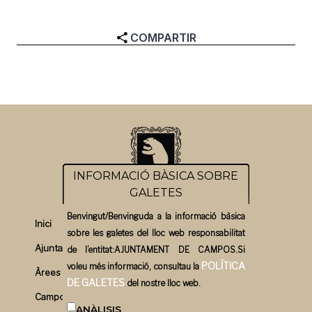
COMPARTIR
INFORMACIÓ BÀSICA SOBRE
GALETES
Benvingut/Benvinguda a la informació bàsica
Inici
sobre les galetes del lloc web responsabilitat
Ajuntament
de l’entitat:AJUNTAMENT DE CAMPOS.Si
POLÍTICA
voleu més informació, consultau la
Àrees
DE GALETES
del nostre lloc web.
Campos un bon pla
ANÀLISIS