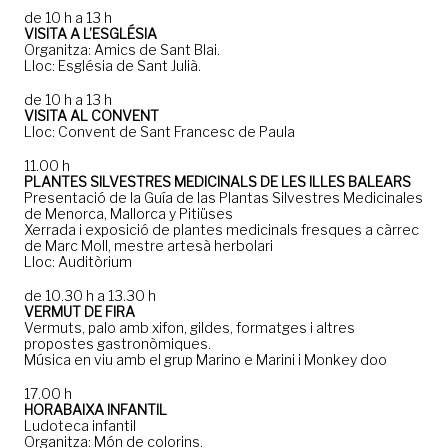
de 10 h a 13 h
VISITA A L’ESGLÉSIA
Organitza: Amics de Sant Blai.
Lloc: Església de Sant Julià.
de 10 h a 13 h
VISITA AL CONVENT
Lloc: Convent de Sant Francesc de Paula
11.00 h
PLANTES SILVESTRES MEDICINALS DE LES ILLES BALEARS
Presentació de la Guía de las Plantas Silvestres Medicinales
de Menorca, Mallorca y Pitiüses
Xerrada i exposició de plantes medicinals fresques a càrrec
de Marc Moll, mestre artesà herbolari
Lloc: Auditòrium
de 10.30 h a 13.30 h
VERMUT DE FIRA
Vermuts, palo amb xifon, gildes, formatges i altres
propostes gastronòmiques.
Música en viu amb el grup Marino e Marini i Monkey doo
17.00 h
HORABAIXA INFANTIL
Ludoteca infantil
Organitza: Món de colorins.