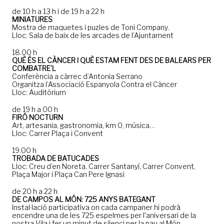
de 10 h a 13 h i de 19 h a 22 h
MINIATURES
Mostra de maquetes i puzles de Toni Company.
Lloc: Sala de baix de les arcades de l’Ajuntament
18.00 h
QUÈ ÉS EL CÀNCER I QUÈ ESTAM FENT DES DE BALEARS PER
COMBATRE’L
Conferència a càrrec d’Antonia Serrano
Organitza l’Associació Espanyola Contra el Càncer
Lloc: Auditòrium
de 19 h a 00 h
FIRÓ NOCTURN
Art, artesania, gastronomia, km 0, música…
Lloc: Carrer Plaça i Convent
19.00 h
TROBADA DE BATUCADES
Lloc: Creu d’en Noreta, Carrer Santanyí, Carrer Convent,
Plaça Major i Plaça Can Pere Ignasi
de 20 h a 22 h
DE CAMPOS AL MÓN: 725 ANYS BATEGANT
Instal·lació participativa on cada campaner hi podrà
encendre una de les 725 espelmes per l'aniversari de la
nostra Vila i fer un minut de silenci per la pau al Món.