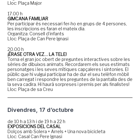
Lloc: Plaça Major
17.00 h
GIMCANA FAMILIAR
Per participar és necessari fer-ho en grups de 4 persones,
les inscripcions es faran el mateix dia.
Organitza: Consell d’infants
Lloc: Plaça de Can Pere Ignasi
20.00 h
¡ÉRASE OTRA VEZ… LA TELE!
Torna el gran joc obert de preguntes interactives sobre les
sèries de dibuixos animats. Recordarem els seus estimats
personatges i les seves mítiques capçaleres i sintonies. El
públic que hi vulgui participar ha de dur el seu telèfon mòbil
ben carregat i respondre les preguntes de la pantalla des de
la seva cadira. Hi haurà sorpreses i premis per als finalistes!
Lloc: Plaça de sa Creu
Divendres, 17 d’octubre
de 10 h a 13 h i de 19 h a 22 h
EXPOSICIONS DEL CASAL
Dolços amb Solera + Arrels + Una nova bicicleta
Lloc: Casal Can Pere Ignasi