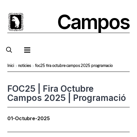
Vés
al
Campos
contingut
Inici
noticies
foc25 fira octubre campos 2025 programacio
Fil
d'Ariadna
FOC25 | Fira Octubre
Campos 2025 | Programació
01-Octubre-2025