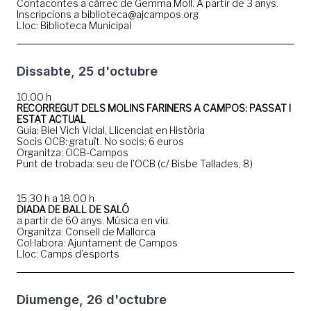
Contacontes a càrrec de Gemma Moll. A partir de 3 anys.
Inscripcions a biblioteca@ajcampos.org
Lloc: Biblioteca Municipal
Dissabte, 25 d'octubre
10.00 h
RECORREGUT DELS MOLINS FARINERS A CAMPOS: PASSAT I
ESTAT ACTUAL
Guia: Biel Vich Vidal, Llicenciat en Història
Socis OCB: gratuït. No socis: 6 euros
Organitza: OCB-Campos
Punt de trobada: seu de l'OCB (c/ Bisbe Tallades, 8)
15.30 h a 18.00 h
DIADA DE BALL DE SALÓ
a partir de 60 anys. Música en viu.
Organitza: Consell de Mallorca
Col·labora: Ajuntament de Campos
Lloc: Camps d’esports
Diumenge, 26 d'octubre