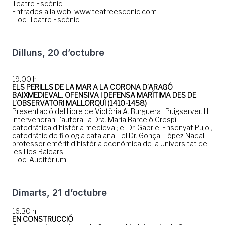
Teatre Escènic.
Entrades a la web: www.teatreescenic.com
Lloc: Teatre Escènic
Dilluns, 20 d’octubre
19.00 h
ELS PERILLS DE LA MAR A LA CORONA D’ARAGÓ
BAIXMEDIEVAL. OFENSIVA I DEFENSA MARÍTIMA DES DE
L’OBSERVATORI MALLORQUÍ (1410-1458)
Presentació del llibre de Victòria A. Burguera i Puigserver. Hi
intervendran: l'autora; la Dra. Maria Barceló Crespí,
catedràtica d'història medieval; el Dr. Gabriel Ensenyat Pujol,
catedràtic de filologia catalana, i el Dr. Gonçal López Nadal,
professor emèrit d'història econòmica de la Universitat de
les Illes Balears.
Lloc: Auditòrium
Dimarts, 21 d’octubre
16.30 h
EN CONSTRUCCIÓ