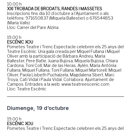
10.00 h
XXI TROBADA DE BRODATS, RANDES I MASSETES
Inscripcions fins dia 10 d’octubre a l’Ajuntament o als
telèfons: 971650837 (Miquela Ballester) o 676544853
(Maria Valls)
Lloc: Carrer del Pare Alzina
19.00 h
ESCÈNIC XOU
Pometes Teatre i Trenc Espectacle celebren els 25 anys del
Teatre Escènic. Una gala creada per Miquel Fullana i Miquel
Oliver amb la participació de Bàrbara Andreu, Maria
Ballester, Pere Batle, Juana Bujosa, Miquela Bujosa, Chiara
Cardona, Toni Coll, Mar de las Heras, Aylén, Maria Antònia
Fullana, Miquel Fullana, Toni Fullana, Miquel Martorell, Miquel
Oliver, Paola Lisbeth Puchaizela, Magdalena Sbert, Marc
Troya, Cati Vidal i Paula Vidal. Col·labora: Ajuntament de
Campos. Entrades a la web: www.teatreescenic.com
Lloc: Teatre Escènic
Diumenge, 19 d’octubre
19.00 h
ESCÈNIC XOU
Pometes Teatre i Trenc Espectacle celebren els 25 anys del