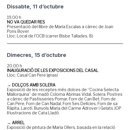
Dissabte, 11 d’octubre
19.00 h
NO VA QUEDAR RES
Presentació del llibre de Maria Escalas a càrrec de Joan
Pons Bover
Lloc: Local de l'OCB (carrer Bisbe Tallades, 8)
Dimecres, 15 d’octubre
20.00 h
INAUGURACIÓ DE LES EXPOSICIONS DEL CASAL
Lloc: Casal Can Pere Ignasi
→ DOLÇOS AMB SOLERA
Exposició de les receptes més dolces de “Cocina Selecta
Mallorquina” de madò Coloma Abrinas Vidal, Solera. Postres
a càrrec de Pastisseries Pomar, Forn de Can Bet, Forn de
Can Pere, Forn de Can Nadal, Forn Ses Delícies, Forn de sa
Ràpita, Larotî, Bunyols Maria del Carme Adrover i Gelats JOP.
Il·lustracions de Cata Lladó.
→ ARREL
Exposició de pintura de Maria Ollers, basada en la relació