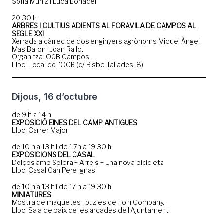
Sofía Muñiz i Luca Bonadei.
20.30 h
ARBRES I CULTIUS ADIENTS AL FORAVILA DE CAMPOS AL
SEGLE XXI
Xerrada a càrrec de dos enginyers agrònoms Miquel Àngel
Mas Baron i Joan Rallo.
Organitza: OCB Campos
Lloc: Local de l'OCB (c/ Bisbe Tallades, 8)
Dijous, 16 d’octubre
de 9 h a 14 h
EXPOSICIÓ EINES DEL CAMP ANTIGUES
Lloc: Carrer Major
de 10 h a 13 h i de 1 7h a 19.30 h
EXPOSICIONS DEL CASAL
Dolços amb Solera + Arrels + Una nova bicicleta
Lloc: Casal Can Pere Ignasi
de 10 h a 13 h i de 17 h a 19.30 h
MINIATURES
Mostra de maquetes i puzles de Toni Company.
Lloc: Sala de baix de les arcades de l’Ajuntament