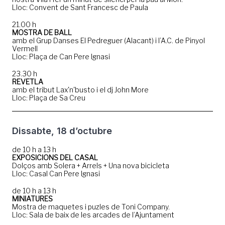
Lloc: Convent de Sant Francesc de Paula
21.00 h
MOSTRA DE BALL
amb el Grup Danses El Pedreguer (Alacant) i l’A.C. de Pinyol
Vermell
Lloc: Plaça de Can Pere Ignasi
23.30 h
REVETLA
amb el tribut Lax'n'busto i el dj John More
Lloc: Plaça de Sa Creu
Dissabte, 18 d’octubre
de 10 h a 13 h
EXPOSICIONS DEL CASAL
Dolços amb Solera + Arrels + Una nova bicicleta
Lloc: Casal Can Pere Ignasi
de 10 h a 13 h
MINIATURES
Mostra de maquetes i puzles de Toni Company.
Lloc: Sala de baix de les arcades de l’Ajuntament