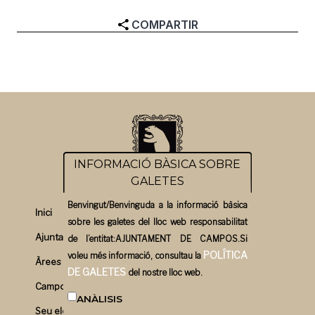
COMPARTIR
INFORMACIÓ BÀSICA SOBRE
GALETES
Benvingut/Benvinguda a la informació bàsica
Inici
sobre les galetes del lloc web responsabilitat
Ajuntament
de l’entitat:AJUNTAMENT DE CAMPOS.Si
POLÍTICA
voleu més informació, consultau la
Àrees
DE GALETES
del nostre lloc web.
Campos un bon pla
ANÀLISIS
Seu electrònica