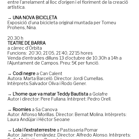
entre l’arrelament al lloc d’origen i el floriment de la creació
artística.
→ UNA NOVA BICICLETA
Exposició d’una bicicleta original muntada per Tomeu
Prohens, Nina.
20.30 h
TEATRE DE BARRA
a càrrec d’Òrbita
Funcions: 20’30, 21’05, 21’40, 22’15 hores
Venda d’entrades dilluns 13 d’octubre de 10.30h a 14h a
l’Ajuntament de Campos. Preu: 5€ per funció.
→ Codi negre
a Can Calent
Autora: Marta Barceló. Director: Jordi Cumellas.
Intèrprets:Salvador Oliva i Rodo Gener.
→ L’home que va matar Teddy Bautista
a Golafre
Autor i director: Pere Fullana. Intèrpret: Pedro Orell.
→ Roomies
a Sa Canova
Autor: Alfonso Morillas. Director: Bernat Molina. Intèrprets:
Laura Andújar i Héctor Seoane
→ Lola i l’extraterrestre
a Pastisseria Pomar
Autor: Jaime Fernández. Director: Alfredo Alonso. Intèrprets: