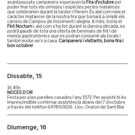
avantpassats campaners esperaven la
Fira d’octubre
per
poder firar tots els ormejos i espècies per les matances
que celebrarien durant la tardor i l’hivern. És així com neix el
caràcter matancer de la nostra fira que tornarà a omplir els
carrers de Campos de moviment i alegria. A més, torna el
Firó Nocturn
i, així com s’ha fet durant la darrera dècada, es
podrà gaudir de tota una oferta de berenars de frit i de
menús gastronòmics que es podran consumir als locals i
també endur-se’n a casa.
Campaners i visitants, bona fira i
bon octubre
!
Dissabte, 15
16.45h
NOCES D’OR
Festa per a les parelles casades l’any 1972. Per assistir-hi és
imprescindible confirmar assistència abans del 7 d’octubre
a través del telèfon 647850826. Lloc: Oratori de Sant Blai
Diumenge, 16