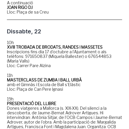
A continuació
JOAN RIGO DJ
Lloc: Plaça de sa Creu
Dissabte, 22
10h
XVIII TROBADA DE BRODATS, RANDES I MASSETES
Inscripcions fins dia 17 d’octubre a l’Ajuntament o als
telèfons: 971650837 (Miquela Ballester) o 676544853
(Maria Valls)
Lloc: Carrer Pare Alzina
11h
MASTERCLASS DE ZUMBA I BALL URBÀ
amb el Gimnàs i Escola de Ball s’Elàstic
Lloc: Plaça de Can Pere Ignasi
19h
PRESENTACIÓ DEL LLIBRE
Dones viatgeres a Mallorca (s. XIX-XX). Del silenci a la
descoberta, de Jaume-Bernat Adrover Artigues. Hi
intervindran: Antònia Sitjar, de l’OCB-Campos i Jaume-Bernat
Adrover, autor de l’obra. Amb la participació de: Margalida
Artigues, Francisca Font i Magdalena Juan. Organitza: OCB