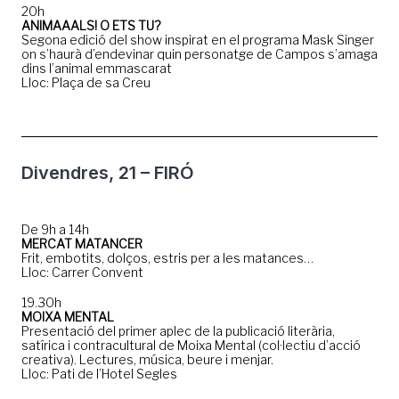
20h
ANIMAAALS! O ETS TU?
Segona edició del show inspirat en el programa Mask Singer
on s’haurà d’endevinar quin personatge de Campos s’amaga
dins l’animal emmascarat
Lloc: Plaça de sa Creu
Divendres, 21 – FIRÓ
De 9h a 14h
MERCAT MATANCER
Frit, embotits, dolços, estris per a les matances…
Lloc: Carrer Convent
19.30h
MOIXA MENTAL
Presentació del primer aplec de la publicació literària,
satírica i contracultural de Moixa Mental (col·lectiu d’acció
creativa). Lectures, música, beure i menjar.
Lloc: Pati de l’Hotel Segles