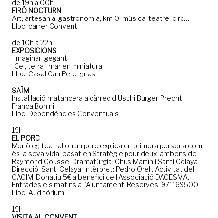
de 19h a 00h
FIRÓ NOCTURN
Art, artesania, gastronomia, km 0, música, teatre, circ…
Lloc: carrer Convent
de 10h a 22h
EXPOSICIONS
-Imaginari gegant
-Cel, terra i mar en miniatura
Lloc: Casal Can Pere Ignasi
SAÏM
Instal·lació matancera a càrrec d’Uschi Burger-Precht i
Franca Bonini
Lloc: Dependències Conventuals
19h
EL PORC
Monòleg teatral on un porc explica en primera persona com
és la seva vida, basat en Stratégie pour deux jambons de
Raymond Cousse. Dramatúrgia: Chus Martín i Santi Celaya.
Direcció: Santi Celaya. Intèrpret: Pedro Orell. Activitat del
CACIM. Donatiu 5€ a benefici de l’Associació DACESMA.
Entrades els matins a l’Ajuntament. Reserves: 971169500.
Lloc: Auditòrium
19h
VISITA AL CONVENT