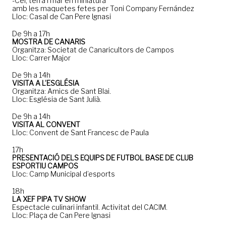
-Cel, terra i mar en miniatura
amb les maquetes fetes per Toni Company Fernández
Lloc: Casal de Can Pere Ignasi
De 9h a 17h
MOSTRA DE CANARIS
Organitza: Societat de Canaricultors de Campos
Lloc: Carrer Major
De 9h a 14h
VISITA A L’ESGLÉSIA
Organitza: Amics de Sant Blai.
Lloc: Església de Sant Julià.
De 9h a 14h
VISITA AL CONVENT
Lloc: Convent de Sant Francesc de Paula
17h
PRESENTACIÓ DELS EQUIPS DE FUTBOL BASE DE CLUB
ESPORTIU CAMPOS
Lloc: Camp Municipal d’esports
18h
LA XEF PIPA TV SHOW
Espectacle culinari infantil. Activitat del CACIM.
Lloc: Plaça de Can Pere Ignasi