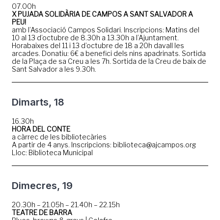
07.00h
X PUJADA SOLIDÀRIA DE CAMPOS A SANT SALVADOR A
PEU!
amb l’Associació Campos Solidari. Inscripcions: Matins del
10 al 13 d’octubre de 8.30h a 13.30h a l’Ajuntament.
Horabaixes del 11 i 13 d’octubre de 18 a 20h davall les
arcades. Donatiu: 6€ a benefici dels nins apadrinats. Sortida
de la Plaça de sa Creu a les 7h. Sortida de la Creu de baix de
Sant Salvador a les 9.30h.
Dimarts, 18
16.30h
HORA DEL CONTE
a càrrec de les bibliotecàries
A partir de 4 anys. Inscripcions: biblioteca@ajcampos.org
Lloc: Biblioteca Municipal
Dimecres, 19
20.30h – 21.05h – 21.40h – 22.15h
TEATRE DE BARRA