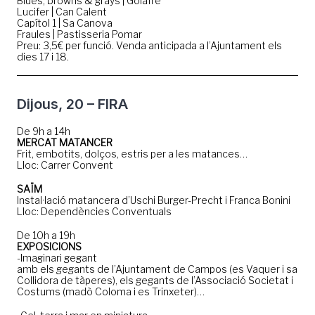
Blues, browns & grays | Golafre
Lucifer | Can Calent
Capítol 1 | Sa Canova
Fraules | Pastisseria Pomar
Preu: 3,5€ per funció. Venda anticipada a l’Ajuntament els
dies 17 i 18.
Dijous, 20 – FIRA
De 9h a 14h
MERCAT MATANCER
Frit, embotits, dolços, estris per a les matances…
Lloc: Carrer Convent
SAÏM
Instal·lació matancera d’Uschi Burger-Precht i Franca Bonini
Lloc: Dependències Conventuals
De 10h a 19h
EXPOSICIONS
-Imaginari gegant
amb els gegants de l’Ajuntament de Campos (es Vaquer i sa
Collidora de tàperes), els gegants de l’Associació Societat i
Costums (madò Coloma i es Trinxeter)…