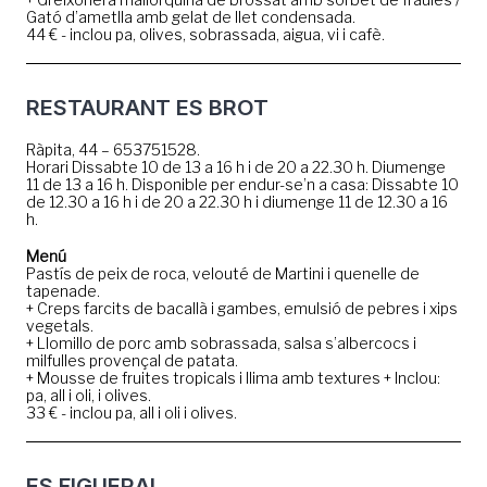
Gató d’ametlla amb gelat de llet condensada.
44 € - inclou pa, olives, sobrassada, aigua, vi i cafè.
RESTAURANT ES BROT
Ràpita, 44 – 653751528.
Horari Dissabte 10 de 13 a 16 h i de 20 a 22.30 h. Diumenge
11 de 13 a 16 h. Disponible per endur-se’n a casa: Dissabte 10
de 12.30 a 16 h i de 20 a 22.30 h i diumenge 11 de 12.30 a 16
h.
Menú
Pastís de peix de roca, velouté de Martini i quenelle de
tapenade.
+ Creps farcits de bacallà i gambes, emulsió de pebres i xips
vegetals.
+ Llomillo de porc amb sobrassada, salsa s’albercocs i
milfulles provençal de patata.
+ Mousse de fruites tropicals i llima amb textures + Inclou:
pa, all i oli, i olives.
33 € - inclou pa, all i oli i olives.
ES FIGUERAL