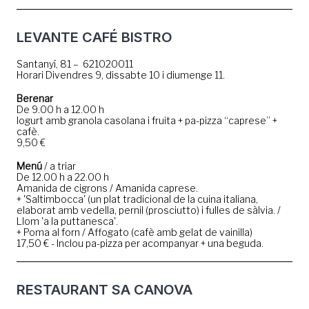
LEVANTE CAFÉ BISTRO
Santanyí, 81 – 621020011
Horari Divendres 9, dissabte 10 i diumenge 11.
Berenar
De 9.00 h a 12.00 h
Iogurt amb granola casolana i fruita + pa-pizza “caprese” +
cafè.
9,50 €
Menú
/ a triar
De 12.00 h a 22.00 h
Amanida de cigrons / Amanida caprese.
+ 'Saltimbocca' (un plat tradicional de la cuina italiana,
elaborat amb vedella, pernil (prosciutto) i fulles de sàlvia. /
Llom 'a la puttanesca'.
+ Poma al forn / Affogato (cafè amb gelat de vainilla)
17,50 € - Inclou pa-pizza per acompanyar + una beguda.
RESTAURANT SA CANOVA