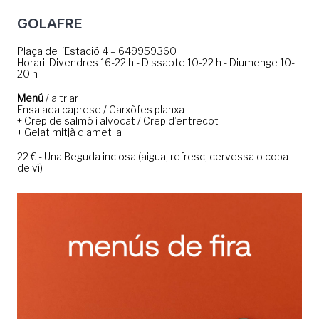
GOLAFRE
Plaça de l'Estació 4 – 649959360
Horari: Divendres 16-22 h - Dissabte 10-22 h - Diumenge 10-
20 h
Menú
/ a triar
Ensalada caprese / Carxòfes planxa
+ Crep de salmó i alvocat / Crep d’entrecot
+ Gelat mitjà d’ametlla
22 € - Una Beguda inclosa (aigua, refresc, cervessa o copa
de ví)