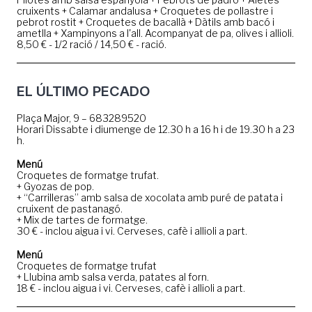
cruixents + Calamar andalusa + Croquetes de pollastre i
pebrot rostit + Croquetes de bacallà + Dàtils amb bacó i
ametlla + Xampinyons a l'all. Acompanyat de pa, olives i allioli.
8,50 € - 1/2 ració / 14,50 € - ració.
EL ÚLTIMO PECADO
Plaça Major, 9 – 683289520
Horari Dissabte i diumenge de 12.30 h a 16 h i de 19.30 h a 23
h.
Menú
Croquetes de formatge trufat.
+ Gyozas de pop.
+ “Carrilleras” amb salsa de xocolata amb puré de patata i
cruixent de pastanagó.
+ Mix de tartes de formatge.
30 € - inclou aigua i vi. Cerveses, cafè i allioli a part.
Menú
Croquetes de formatge trufat
+ Llubina amb salsa verda, patates al forn.
18 € - inclou aigua i vi. Cerveses, cafè i allioli a part.