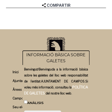
COMPARTIR
INFORMACIÓ BÀSICA SOBRE
GALETES
Benvingut/Benvinguda a la informació bàsica
Inici
sobre les galetes del lloc web responsabilitat
Ajuntament
de l’entitat:AJUNTAMENT DE CAMPOS.Si
POLÍTICA
voleu més informació, consultau la
Àrees
DE GALETES
del nostre lloc web.
Campos un bon pla
ANÀLISIS
Seu electrònica