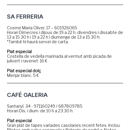
SA FERRERIA
Cosme Maria Oliver, 17 – 601926065
Horari Dimecres i dijous de 19 a 22 h, divendres i dissabte de
13 a 15.30 h i 19 a 22 h i diumenge de 13 a 15.30 h.
*També hi haurà servei de carta.
Plat especial
Costella de vedella marinada al vermut amb picada de
julivert i ravenet. 16 €
Plat especial dolç
Menjar blanc. 5 €
CAFÉ GALERIA
Santanyí, 34 - 971160249 / 687809785
Horari Dis. i dium. de 10 h a 23.30 h.
Plat especial
Gran plat de tapes variades casolanes recent fetes. Inclou:
Pilotes amb salsa espanyola + Pebrots de padró + Aletes