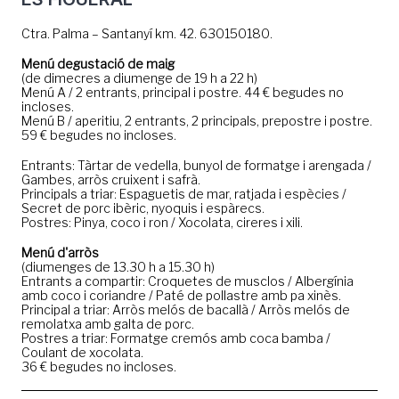
Ctra. Palma – Santanyí km. 42. 630150180.
Menú degustació de maig
(de dimecres a diumenge de 19 h a 22 h)
Menú A / 2 entrants, principal i postre. 44 € begudes no
incloses.
Menú B / aperitiu, 2 entrants, 2 principals, prepostre i postre.
59 € begudes no incloses.
Entrants: Tàrtar de vedella, bunyol de formatge i arengada /
Gambes, arròs cruixent i safrà.
Principals a triar: Espaguetis de mar, ratjada i espècies /
Secret de porc ibèric, nyoquis i espàrecs.
Postres: Pinya, coco i ron / Xocolata, cireres i xili.
Menú d'arròs
(diumenges de 13.30 h a 15.30 h)
Entrants a compartir: Croquetes de musclos / Albergínia
amb coco i coriandre / Paté de pollastre amb pa xinès.
Principal a triar: Arròs melós de bacallà / Arròs melós de
remolatxa amb galta de porc.
Postres a triar: Formatge cremós amb coca bamba /
Coulant de xocolata.
36 € begudes no incloses.