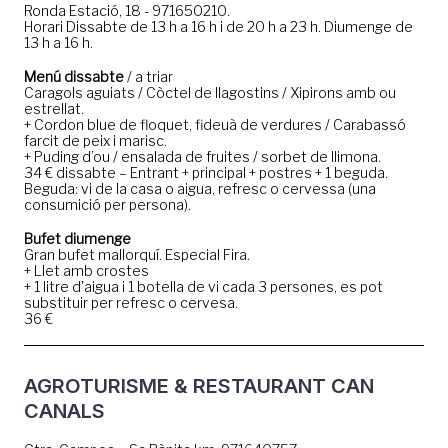
Ronda Estació, 18 - 971650210.
Horari Dissabte de 13 h a 16 h i de 20 h a 23 h. Diumenge de
13 h a 16 h.
Menú dissabte
/ a triar
Caragols aguiats / Còctel de llagostins / Xipirons amb ou
estrellat.
+ Cordon blue de floquet, fideuà de verdures / Carabassó
farcit de peix i marisc.
+ Puding d’ou / ensalada de fruites / sorbet de llimona.
34 € dissabte – Entrant + principal + postres + 1 beguda.
Beguda: vi de la casa o aigua, refresc o cervessa (una
consumició per persona).
Bufet diumenge
Gran bufet mallorquí. Especial Fira.
+ Llet amb crostes
+ 1 litre d'aigua i 1 botella de vi cada 3 persones, es pot
substituir per refresc o cervesa.
36 €
AGROTURISME & RESTAURANT CAN
CANALS