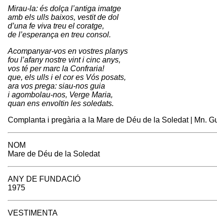
Mirau-la: és dolça l’antiga imatge
amb els ulls baixos, vestit de dol
d’una fe viva treu el coratge,
de l’esperança en treu consol.
Acompanyar-vos en vostres planys
fou l’afany nostre vint i cinc anys,
vos té per marc la Confraria!
que, els ulls i el cor es Vós posats,
ara vos prega: siau-nos guia
i agombolau-nos, Verge Maria,
quan ens envoltin les soledats.
Complanta i pregària a la Mare de Déu de la Soledat | Mn. G
NOM
Mare de Déu de la Soledat
ANY DE FUNDACIÓ
1975
VESTIMENTA