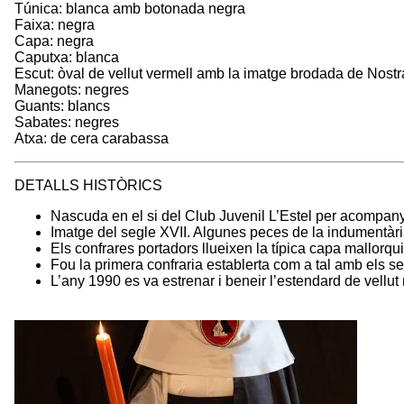
Túnica: blanca amb botonada negra
Faixa: negra
Capa: negra
Caputxa: blanca
Escut: òval de vellut vermell amb la imatge brodada de Nost
Manegots: negres
Guants: blancs
Sabates: negres
Atxa: de cera carabassa
DETALLS HISTÒRICS
Nascuda en el si del Club Juvenil L’Estel per acompan
Imatge del segle XVII. Algunes peces de la indumentàri
Els confrares portadors llueixen la típica capa mallorqui
Fou la primera confraria establerta com a tal amb els se
L’any 1990 es va estrenar i beneir l’estendard de vellu